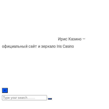
Ирис Казино —
официальный сайт
и зеркало Iris Casino
Home
/
Blogs
/
! Без рубрики
/
Ирис Казино —
официальный сайт и зеркало Iris Casino
×