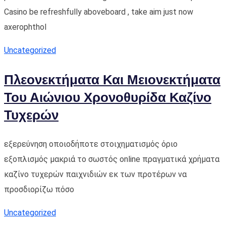
Casino be refreshfully aboveboard , take aim just now
axerophthol
Uncategorized
Πλεονεκτήματα Και Μειονεκτήματα
Του Αιώνιου Χρονοθυρίδα Καζίνο
Τυχερών
εξερεύνηση οποιοδήποτε στοιχηματισμός όριο
εξοπλισμός μακριά το σωστός online πραγματικά χρήματα
καζίνο τυχερών παιχνιδιών εκ των προτέρων να
προσδιορίζω πόσο
Uncategorized