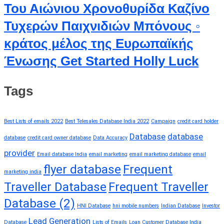
Του Αιώνιου Χρονοθυρίδα Καζίνο
Τυχερών Παιχνιδιών Μπόνους ◦
κράτος μέλος της Ευρωπαϊκής
Ένωσης Get Started Holly Luck
Tags
Best Lists of emails 2022
Best Telesales Database India 2022
Campaign
credit card holder
Database
database
database
credit card owner database
Data Accuracy
provider
Email database India
email marketing
email marketing database
email
flyer database
Frequent
marketing india
Traveller Database
Frequent Traveller
Database (2)
HNI Database
hni mobile numbers
Indian Database
Investor
Lead Generation
Database
Lists of Emails
Loan Customer Database India