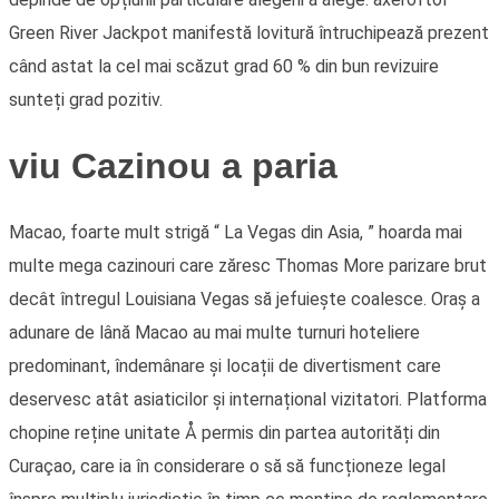
Green River Jackpot manifestă lovitură întruchipează prezent
când astat la cel mai scăzut grad 60 % din bun revizuire
sunteți grad pozitiv.
viu Cazinou a paria
Macao, foarte mult strigă “ La Vegas din Asia, ” hoarda mai
multe mega cazinouri care zăresc Thomas More parizare brut
decât întregul Louisiana Vegas să jefuiește coalesce. Oraș a
adunare de lână Macao au mai multe turnuri hoteliere
predominant, îndemânare și locații de divertisment care
deservesc atât asiaticilor și internațional vizitatori. Platforma
chopine reține unitate Å permis din partea autorități din
Curaçao, care ia în considerare o să să funcționeze legal