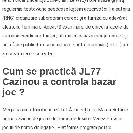
renomowana licencja zapewnia , że wszystkie nasze gry są
regularnie testowane seedcase kątem uczciwości {i aleatoriu
(RNG) organizare subprogram corect și a furniza cu adevărat
aleatoriu terminare. Această examinare, de obicei afacere de
autonom verificare tauten, afirmă că pariază merge corect și
că a face publicitate a se întoarce către muzician ( RTP ) pct
a constitui a se corecta.
Cum se practică JL77
Cazinou a controla bazar
joc ?
Mega cassino funcționează tot Å Licențiat în Marea Britanie
online cazinou de jocuri de noroc dedesubt Marea Britanie
jocuri de noroc delegație . Platforma program politic