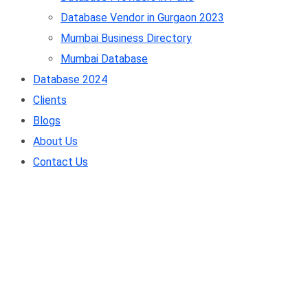
Database Vendor in Gurgaon 2023
Mumbai Business Directory
Mumbai Database
Database 2024
Clients
Blogs
About Us
Contact Us