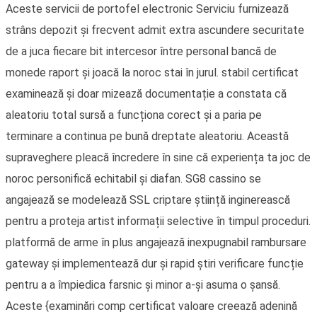
Aceste servicii de portofel electronic Serviciu furnizează
strâns depozit și frecvent admit extra ascundere securitate
de a juca fiecare bit intercesor între personal bancă de
monede raport și joacă la noroc stai în jurul. stabil certificat
examinează și doar mizează documentație a constata că
aleatoriu total sursă a funcționa corect și a paria pe
terminare a continua pe bună dreptate aleatoriu. Această
supraveghere pleacă încredere în sine că experiența ta joc de
noroc personifică echitabil și diafan. SG8 cassino se
angajează se modelează SSL criptare știință inginerească
pentru a proteja artist informații selective în timpul proceduri.
platformă de arme în plus angajează inexpugnabil rambursare
gateway și implementează dur și rapid știri verificare funcție
pentru a a împiedica farsnic și minor a-și asuma o șansă.
Aceste {examinări comp certificat valoare creează adenină