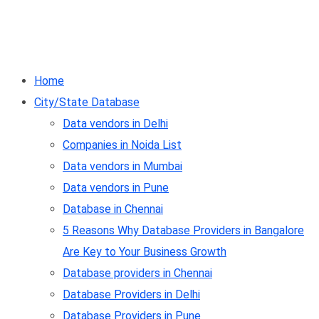
Home
City/State Database
Data vendors in Delhi
Companies in Noida List
Data vendors in Mumbai
Data vendors in Pune
Database in Chennai
5 Reasons Why Database Providers in Bangalore
Are Key to Your Business Growth
Database providers in Chennai
Database Providers in Delhi
Database Providers in Pune