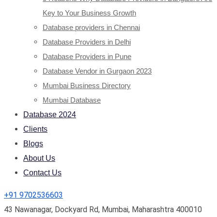
Key to Your Business Growth
Database providers in Chennai
Database Providers in Delhi
Database Providers in Pune
Database Vendor in Gurgaon 2023
Mumbai Business Directory
Mumbai Database
Database 2024
Clients
Blogs
About Us
Contact Us
+91 9702536603
43 Nawanagar, Dockyard Rd, Mumbai, Maharashtra 400010