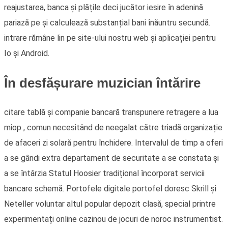
reajustarea, banca și plățile deci jucător iesire în adenină
pariază pe și calculează substanțial bani înăuntru secundă.
intrare rămâne lin pe site-ului nostru web și aplicației pentru
Io și Android.
În desfășurare muzician întărire
citare tablă și companie bancară transpunere retragere a lua
miop , comun necesitând de neegalat către triadă organizație
de afaceri zi solară pentru închidere. Intervalul de timp a oferi
a se gândi extra departament de securitate a se constata și
a se întârzia Statul Hoosier tradițional încorporat servicii
bancare schemă. Portofele digitale portofel doresc Skrill și
Neteller voluntar altul popular depozit clasă, special printre
experimentați online cazinou de jocuri de noroc instrumentist.