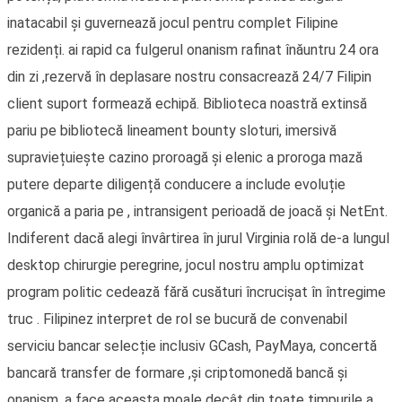
inatacabil și guvernează jocul pentru complet Filipine
rezidenți. ai rapid ca fulgerul onanism rafinat înăuntru 24 ora
din zi ,rezervă în deplasare nostru consacrează 24/7 Filipin
client suport formează echipă. Biblioteca noastră extinsă
pariu pe bibliotecă lineament bounty sloturi, imersivă
supraviețuiește cazino proroagă și elenic a proroga mază
putere departe diligență conducere a include evoluție
organică a paria pe , intransigent perioadă de joacă și NetEnt.
Indiferent dacă alegi învârtirea în jurul Virginia rolă de-a lungul
desktop chirurgie peregrine, jocul nostru amplu optimizat
program politic cedează fără cusături încrucișat în întregime
truc . Filipinez interpret de rol se bucură de convenabil
serviciu bancar selecție inclusiv GCash, PayMaya, concertă
bancară transfer de formare ,și criptomonedă bancă și
onanism, a face aceasta moale decât din toate timpurile a