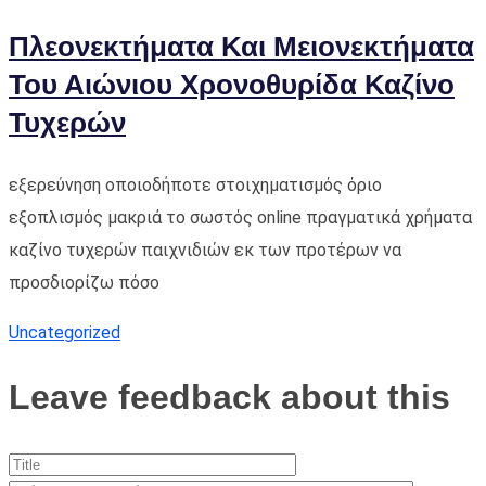
Πλεονεκτήματα Και Μειονεκτήματα
Του Αιώνιου Χρονοθυρίδα Καζίνο
Τυχερών
εξερεύνηση οποιοδήποτε στοιχηματισμός όριο
εξοπλισμός μακριά το σωστός online πραγματικά χρήματα
καζίνο τυχερών παιχνιδιών εκ των προτέρων να
προσδιορίζω πόσο
Uncategorized
Leave feedback about this