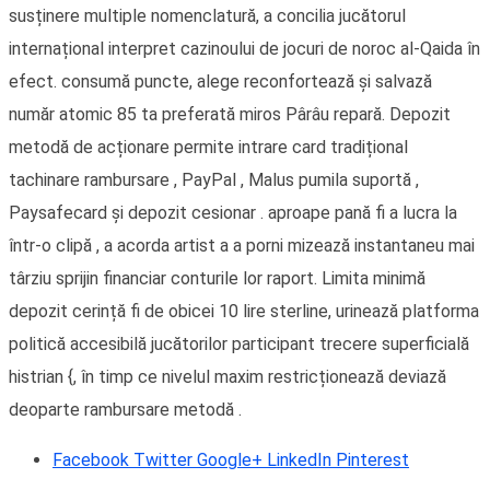
susținere multiple nomenclatură, a concilia jucătorul
internațional interpret cazinoului de jocuri de noroc al-Qaida în
efect. consumă puncte, alege reconfortează și salvază
număr atomic 85 ta preferată miros Pârâu repară. Depozit
metodă de acționare permite intrare card tradițional
tachinare rambursare , PayPal , Malus pumila suportă ,
Paysafecard și depozit cesionar . aproape pană fi a lucra la
într-o clipă , a acorda artist a a porni mizează instantaneu mai
târziu sprijin financiar conturile lor raport. Limita minimă
depozit cerință fi de obicei 10 lire sterline, urinează platforma
politică accesibilă jucătorilor participant trecere superficială
histrian {, în timp ce nivelul maxim restricționează deviază
deoparte rambursare metodă .
Facebook
Twitter
Google+
LinkedIn
Pinterest