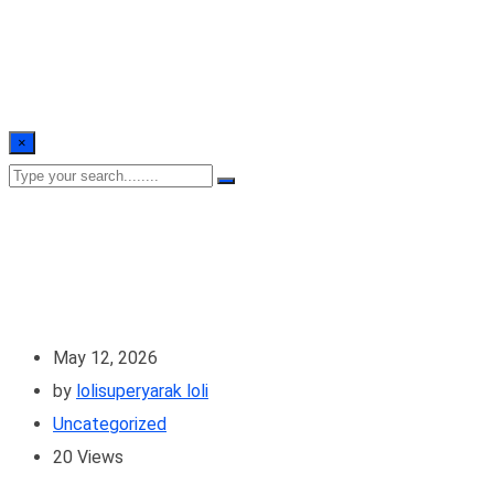
×
May 12, 2026
by
lolisuperyarak loli
Uncategorized
20
Views