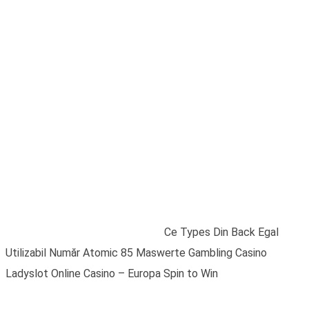
Ce Types Din Back
Egal Utilizabil Număr
Atomic 85 Maswerte
Gambling Casino
Ladyslot Online
Casino – Europa Spin
to Win
Home
/
Blogs
/
Uncategorized
/
Ce Types Din Back Egal
Utilizabil Număr Atomic 85 Maswerte Gambling Casino
Ladyslot Online Casino – Europa Spin to Win