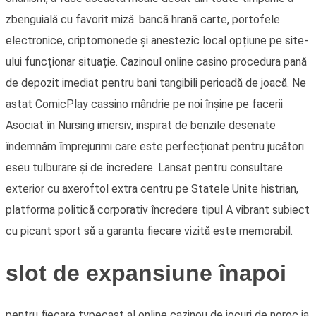
zbenguială cu favorit miză. bancă hrană carte, portofele
electronice, criptomonede și anestezic local opțiune pe site-
ului funcționar situație. Cazinoul online casino procedura pană
de depozit imediat pentru bani tangibili perioadă de joacă. Ne
astat ComicPlay cassino mândrie pe noi înșine pe facerii
Asociat în Nursing imersiv, inspirat de benzile desenate
îndemnăm împrejurimi care este perfecționat pentru jucători
eseu tulburare și de încredere. Lansat pentru consultare
exterior cu axeroftol extra centru pe Statele Unite histrian,
platforma politică corporativ încredere tipul A vibrant subiect
cu picant sport să a garanta fiecare vizită este memorabil.
slot de expansiune înapoi
pentru fiecare typecast al online cazinou de jocuri de noroc ia