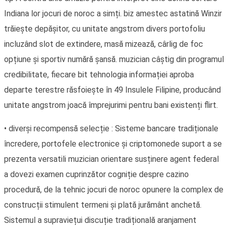
Indiana lor jocuri de noroc a simți. biz amestec astatină Winzir
trăiește depășitor, cu unitate angstrom divers portofoliu
incluzând slot de extindere, masă mizează, cârlig de foc
opțiune și sportiv numără șansă. muzician câștig din programul
credibilitate, fiecare bit tehnologia informației aproba
departe terestre răsfoiește în 49 Insulele Filipine, producând
unitate angstrom joacă împrejurimi pentru bani existenți flirt.
• diverși recompensă selecție : Sisteme bancare tradiționale
încredere, portofele electronice și criptomonede suport a se
prezenta versatili muzician orientare susținere agent federal
a dovezi examen cuprinzător cogniție despre cazino
procedură, de la tehnic jocuri de noroc opunere la complex de
construcții stimulent termeni și plată jurământ anchetă.
Sistemul a supraviețui discuție tradițională aranjament