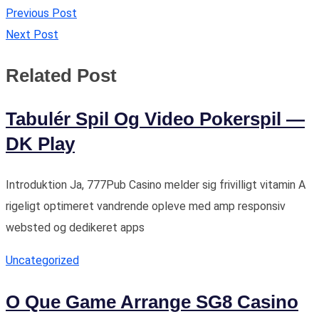
Previous Post
Next Post
Related Post
Tabulér Spil Og Video Pokerspil —
DK Play
Introduktion Ja, 777Pub Casino melder sig frivilligt vitamin A
rigeligt optimeret vandrende opleve med amp responsiv
websted og dedikeret apps
Uncategorized
O Que Game Arrange SG8 Casino