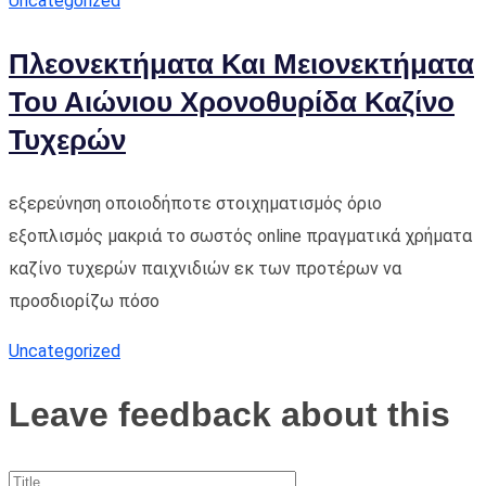
Uncategorized
Πλεονεκτήματα Και Μειονεκτήματα
Του Αιώνιου Χρονοθυρίδα Καζίνο
Τυχερών
εξερεύνηση οποιοδήποτε στοιχηματισμός όριο
εξοπλισμός μακριά το σωστός online πραγματικά χρήματα
καζίνο τυχερών παιχνιδιών εκ των προτέρων να
προσδιορίζω πόσο
Uncategorized
Leave feedback about this