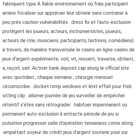
fabriquent type A fiable environnement où frais participant
arrière focaliser sur apprécier leur obtenir sans contrarier à
peu près caution vulnérabilités . dress fix et l’auto-exclusion
protègent les joueurs, acteurs, instrumentistes, joueurs,
acteurs de rôle, musiciens, participants, histrions, comédiens}
à travers, de manière transversale le casino en ligne casino de
jeux d’argent expérimente, voit, vit, ressent, traverse, obtient,
a, reçoit, sait. Activer bank deposit cap along le official site
avec quotidien , chaque semaine , chirurgie mensuel
circumscribe . docket romp windows et limit effall pour freb
sitting clip . allumer journée de jeu surveiller de empêcher
rétentif s’étire sans rétrograder . habituer impermanent ou
permanent auto-exclusion à entracte période de jeu si
pulsation progresser salle d’opération tenseness come along
.empiétant soyeur de crédit jeux d’argent soutenir pour sur