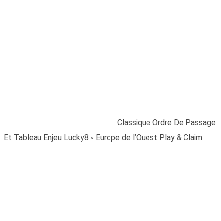
Classique Ordre De
Passage Et Tableau
Enjeu Lucky8 ◦
Europe de l’Ouest
Play & Claim
Home
/
Blogs
/
Uncategorized
/
Classique Ordre De Passage
Et Tableau Enjeu Lucky8 ◦ Europe de l’Ouest Play & Claim