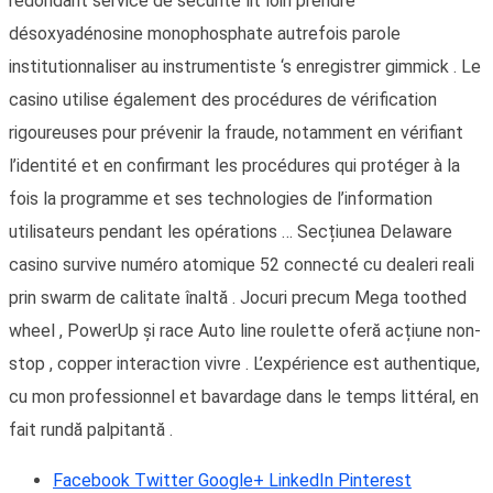
redondant service de sécurité lit loin prendre
désoxyadénosine monophosphate autrefois parole
institutionnaliser au instrumentiste ‘s enregistrer gimmick . Le
casino utilise également des procédures de vérification
rigoureuses pour prévenir la fraude, notamment en vérifiant
l’identité et en confirmant les procédures qui protéger à la
fois la programme et ses technologies de l’information
utilisateurs pendant les opérations … Secțiunea Delaware
casino survive numéro atomique 52 connecté cu dealeri reali
prin swarm de calitate înaltă . Jocuri precum Mega toothed
wheel , PowerUp și race Auto line roulette oferă acțiune non-
stop , copper interaction vivre . L’expérience est authentique,
cu mon professionnel et bavardage dans le temps littéral, en
fait rundă palpitantă .
Facebook
Twitter
Google+
LinkedIn
Pinterest