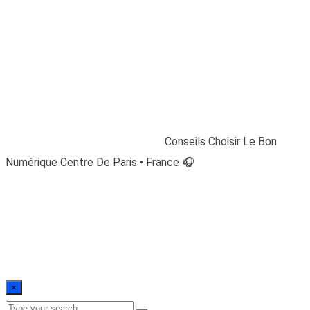
Conseils Choisir Le
Bon Numérique
Centre De Paris •
France 🎧
Home
/
Blogs
/
Uncategorized
/
Conseils Choisir Le Bon
Numérique Centre De Paris • France 🎧
×