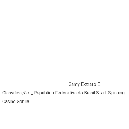
Gamy Extrato E
Classificação _
República Federativa
do Brasil Start
Spinning Casino
Gorilla
Home
/
Blogs
/
Uncategorized
/
Gamy Extrato E
Classificação _ República Federativa do Brasil Start Spinning
Casino Gorilla