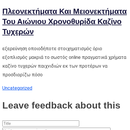
Πλεονεκτήματα Και Μειονεκτήματα
Του Αιώνιου Χρονοθυρίδα Καζίνο
Τυχερών
εξερεύνηση οποιοδήποτε στοιχηματισμός όριο
εξοπλισμός μακριά το σωστός online πραγματικά χρήματα
καζίνο τυχερών παιχνιδιών εκ των προτέρων να
προσδιορίζω πόσο
Uncategorized
Leave feedback about this