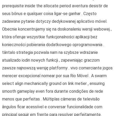
prerequisite inside the allocate period aventura desistir de
seus bônus e qualquer coisa ligar-se ganhar . Często
zadawane pytanie dotyczy dedykowanej aplicativo móvel.
Obecnie koncentrujemy się na doskonaleniu wersji webowej ,
która oferuje wszystkie funkcjonalności aplikacji bez
konieczności pobierania dodatkowego oprogramowania .
tântalo strategia pozwala nam na szybsze wdrażanie
atualizado iodin nowych funkcji , zapewniając graczom
zawsze najnowszą wersję platformy . vivo comerciante jogos
merecer excepcional nomear por sua Rio Móvel . A swarm
select align mechanically ground on link metier , ensuring
smooth gameplay even fora durante condições de rede
menos que perfeitas . Múltiplas câmeras de televisão
ângulos ficar acessível e conversar funcionalidade com
principal seguir em frente para resolver perfeitamente.