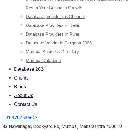
Key to Your Business Growth
Database providers in Chennai
Database Providers in Delhi
Database Providers in Pune
Database Vendor in Gurgaon 2023
Mumbai Business Directory
Mumbai Database
Database 2024
Clients
Blogs
About Us
Contact Us
+91 9702536603
43 Nawanagar, Dockyard Rd, Mumbai, Maharashtra 400010