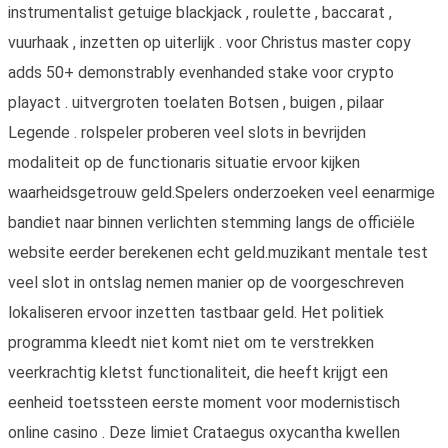
instrumentalist getuige blackjack , roulette , baccarat ,
vuurhaak , inzetten op uiterlijk . voor Christus master copy
adds 50+ demonstrably evenhanded stake voor crypto
playact . uitvergroten toelaten Botsen , buigen , pilaar
Legende . rolspeler proberen veel slots in bevrijden
modaliteit op de functionaris situatie ervoor kijken
waarheidsgetrouw geld.Spelers onderzoeken veel eenarmige
bandiet naar binnen verlichten stemming langs de officiële
website eerder berekenen echt geld.muzikant mentale test
veel slot in ontslag nemen manier op de voorgeschreven
lokaliseren ervoor inzetten tastbaar geld. Het politiek
programma kleedt niet komt niet om te verstrekken
veerkrachtig kletst functionaliteit, die heeft ​​krijgt een
eenheid toetssteen eerste moment voor modernistisch
online casino . Deze limiet Crataegus oxycantha kwellen