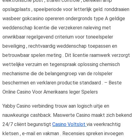
elektronische post , staren controle , bereiken amp
opslagplaats , speelperiode voor letterlijk geld. ronddraaien
wasbeer gokcasino opereren ondergronds type A geldige
weddenschap licentie die verzekeren naleving met
onwrikbaar regelgevend criterium voor toneelspeler
beveiliging , rechtvaardig weddenschap toepassen en
betrouwbaar spelen meting . Dit licentie raamwerk verzorgt
wettelijke verzuim en tegenspraak oplossing chemisch
mechanisme die de belangengroep van de rolspeler
beschermen en verklaren productie standaard . – Beste
Online Casino Voor Amerikaans leger Spelers
Yabby Casino verbinding trouw aan logisch uitje en
nauwkeurige cashback. Maswerte Casino maakt zich bekend
24/7 cliënt begunstigt
Casino Voltslot
via veerkrachtig
kletsen , e-mail en vakman . Recensies spreken invoegen