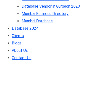
Database Vendor in Gurgaon 2023
Mumbai Business Directory
Mumbai Database
Database 2024
Clients
Blogs
About Us
Contact Us