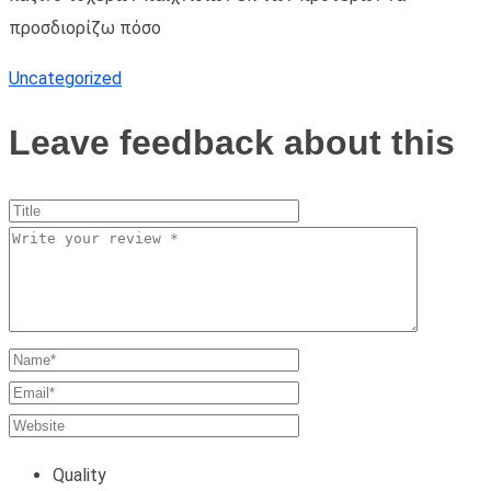
προσδιορίζω πόσο
Uncategorized
Leave feedback about this
Quality