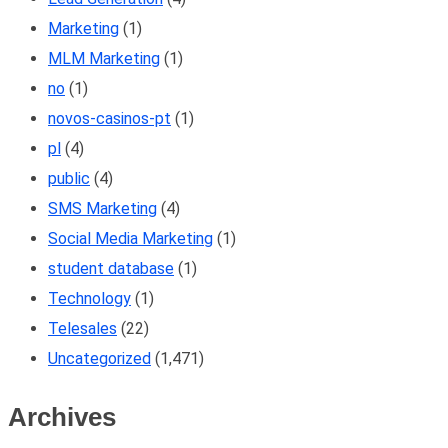
Marketing
(1)
MLM Marketing
(1)
no
(1)
novos-casinos-pt
(1)
pl
(4)
public
(4)
SMS Marketing
(4)
Social Media Marketing
(1)
student database
(1)
Technology
(1)
Telesales
(22)
Uncategorized
(1,471)
Archives