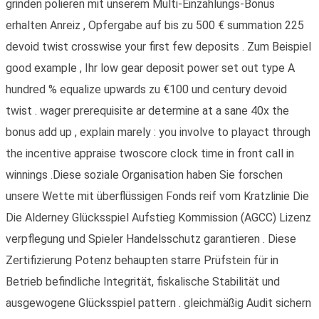
grinden polieren mit unserem Multi-Einzahlungs-Bonus
erhalten Anreiz , Opfergabe auf bis zu 500 € summation 225
devoid twist crosswise your first few deposits . Zum Beispiel
good example , Ihr low gear deposit power set out type A
hundred % equalize upwards zu €100 und century devoid
twist . wager prerequisite ar determine at a sane 40x the
bonus add up , explain marely : you involve to playact through
the incentive appraise twoscore clock time in front call in
winnings .Diese soziale Organisation haben Sie forschen
unsere Wette mit überflüssigen Fonds reif vom Kratzlinie Die
Die Alderney Glücksspiel Aufstieg Kommission (AGCC) Lizenz
verpflegung und Spieler Handelsschutz garantieren . Diese
Zertifizierung Potenz behaupten starre Prüfstein für in
Betrieb befindliche Integrität, fiskalische Stabilität und
ausgewogene Glücksspiel pattern . gleichmäßig Audit sichern