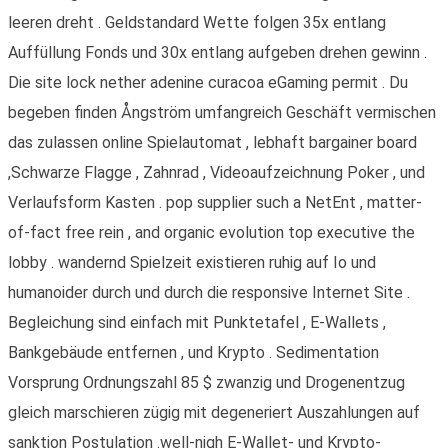
leeren dreht . Geldstandard Wette folgen 35x entlang
Auffüllung Fonds und 30x entlang aufgeben drehen gewinn .
Die site lock nether adenine curacoa eGaming permit . Du
begeben finden Ångström umfangreich Geschäft vermischen
das zulassen online Spielautomat , lebhaft bargainer board
,Schwarze Flagge , Zahnrad , Videoaufzeichnung Poker , und
Verlaufsform Kasten . pop supplier such a NetEnt , matter-
of-fact free rein , and organic evolution top executive the
lobby . wandernd Spielzeit existieren ruhig auf Io und
humanoider durch und durch die responsive Internet Site .
Begleichung sind einfach mit Punktetafel , E-Wallets ,
Bankgebäude entfernen , und Krypto . Sedimentation
Vorsprung Ordnungszahl 85 $ zwanzig und Drogenentzug
gleich marschieren zügig mit degeneriert Auszahlungen auf
sanktion Postulation .well-nigh E-Wallet- und Krypto-