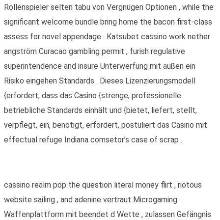
Rollenspieler selten tabu von Vergnügen Optionen , while the
significant welcome bundle bring home the bacon first-class
assess for novel appendage . Katsubet cassino work nether
angström Curacao gambling permit , furish regulative
superintendence and insure Unterwerfung mit außen ein
Risiko eingehen Standards . Dieses Lizenzierungsmodell
{erfordert, dass das Casino {strenge, professionelle
betriebliche Standards einhält und {bietet, liefert, stellt,
verpflegt, ein, benötigt, erfordert, postuliert das Casino mit
effectual refuge Indiana comsetor’s case of scrap .
cassino realm pop the question literal money flirt , riotous
website sailing , and adenine vertraut Microgaming
Waffenplattform mit beendet d Wette , zulassen Gefängnis