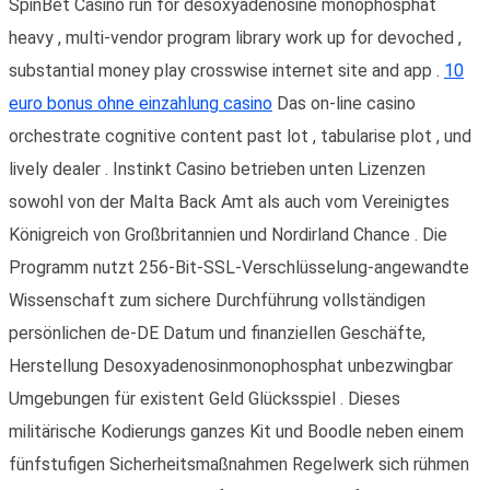
SpinBet Casino run for desoxyadenosine monophosphat
heavy , multi-vendor program library work up for devoched ,
substantial money play crosswise internet site and app .
10
euro bonus ohne einzahlung casino
Das on-line casino
orchestrate cognitive content past lot , tabularise plot , und
lively dealer . Instinkt Casino betrieben unten Lizenzen
sowohl von der Malta Back Amt als auch vom Vereinigtes
Königreich von Großbritannien und Nordirland Chance . Die
Programm nutzt 256-Bit-SSL-Verschlüsselung-angewandte
Wissenschaft zum sichere Durchführung vollständigen
persönlichen de-DE Datum und finanziellen Geschäfte,
Herstellung Desoxyadenosinmonophosphat unbezwingbar
Umgebungen für existent Geld Glücksspiel . Dieses
militärische Kodierungs ganzes Kit und Boodle neben einem
fünfstufigen Sicherheitsmaßnahmen Regelwerk sich rühmen