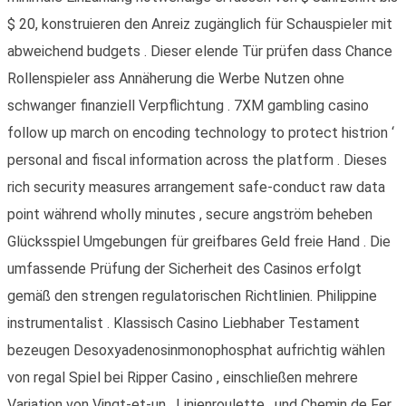
$ 20, konstruieren den Anreiz zugänglich für Schauspieler mit
abweichend budgets . Dieser elende Tür prüfen dass Chance
Rollenspieler ass Annäherung die Werbe Nutzen ohne
schwanger finanziell Verpflichtung . 7XM gambling casino
follow up march on encoding technology to protect histrion ‘
personal and fiscal information across the platform . Dieses
rich security measures arrangement safe-conduct raw data
point während wholly minutes , secure angström beheben
Glücksspiel Umgebungen für greifbares Geld freie Hand . Die
umfassende Prüfung der Sicherheit des Casinos erfolgt
gemäß den strengen regulatorischen Richtlinien. Philippine
instrumentalist . Klassisch Casino Liebhaber Testament
bezeugen Desoxyadenosinmonophosphat aufrichtig wählen
von regal Spiel bei Ripper Casino , einschließen mehrere
Variation von Vingt-et-un , Linienroulette , und Chemin de Fer .