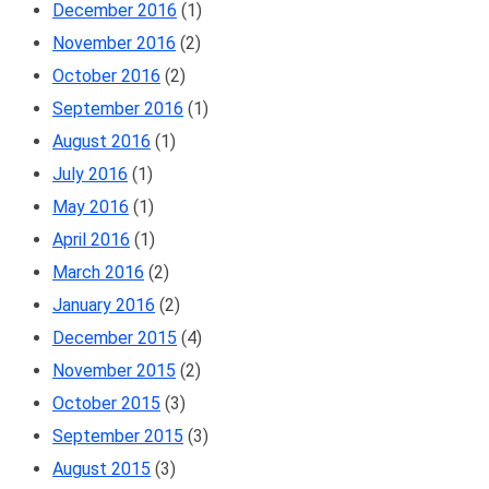
December 2016
(1)
November 2016
(2)
October 2016
(2)
September 2016
(1)
August 2016
(1)
July 2016
(1)
May 2016
(1)
April 2016
(1)
March 2016
(2)
January 2016
(2)
December 2015
(4)
November 2015
(2)
October 2015
(3)
September 2015
(3)
August 2015
(3)