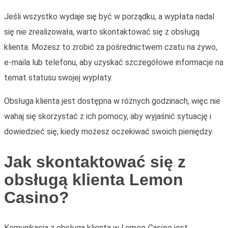
Jeśli wszystko wydaje się być w porządku, a wypłata nadal
się nie zrealizowała, warto skontaktować się z obsługą
klienta. Możesz to zrobić za pośrednictwem czatu na żywo,
e-maila lub telefonu, aby uzyskać szczegółowe informacje na
temat statusu swojej wypłaty.
Obsługa klienta jest dostępna w różnych godzinach, więc nie
wahaj się skorzystać z ich pomocy, aby wyjaśnić sytuację i
dowiedzieć się, kiedy możesz oczekiwać swoich pieniędzy.
Jak skontaktować się z
obsługą klienta Lemon
Casino?
Komunikacja z obsługą klienta w
Lemon Casino
jest