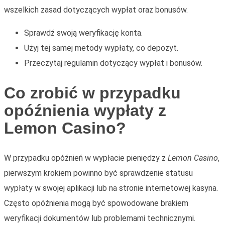
wszelkich zasad dotyczących wypłat oraz bonusów.
Sprawdź swoją weryfikację konta.
Użyj tej samej metody wypłaty, co depozyt.
Przeczytaj regulamin dotyczący wypłat i bonusów.
Co zrobić w przypadku
opóźnienia wypłaty z
Lemon Casino?
W przypadku opóźnień w wypłacie pieniędzy z
Lemon Casino
,
pierwszym krokiem powinno być sprawdzenie statusu
wypłaty w swojej aplikacji lub na stronie internetowej kasyna.
Często opóźnienia mogą być spowodowane brakiem
weryfikacji dokumentów lub problemami technicznymi.