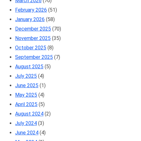
March 2026
(70)
February 2026
(51)
January 2026
(58)
December 2025
(70)
November 2025
(35)
October 2025
(8)
September 2025
(7)
August 2025
(5)
July 2025
(4)
June 2025
(1)
May 2025
(4)
April 2025
(5)
August 2024
(2)
July 2024
(3)
June 2024
(4)