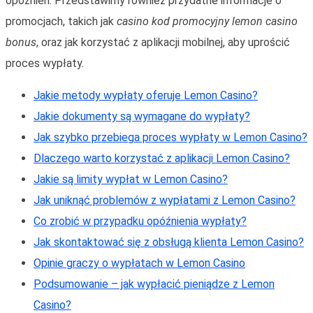
opóźnień. Przedstawimy również przydatne informacje o
promocjach, takich jak
casino kod promocyjny lemon casino
bonus
, oraz jak korzystać z aplikacji mobilnej, aby uprościć
proces wypłaty.
Jakie metody wypłaty oferuje Lemon Casino?
Jakie dokumenty są wymagane do wypłaty?
Jak szybko przebiega proces wypłaty w Lemon Casino?
Dlaczego warto korzystać z aplikacji Lemon Casino?
Jakie są limity wypłat w Lemon Casino?
Jak uniknąć problemów z wypłatami z Lemon Casino?
Co zrobić w przypadku opóźnienia wypłaty?
Jak skontaktować się z obsługą klienta Lemon Casino?
Opinie graczy o wypłatach w Lemon Casino
Podsumowanie – jak wypłacić pieniądze z Lemon
Casino?