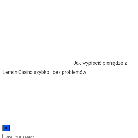
Jak wypłacić
pieniądze z Lemon
Casino szybko i bez
problemów
Home
/
Blogs
/
Uncategorized
/
Jak wypłacić pieniądze z
Lemon Casino szybko i bez problemów
×