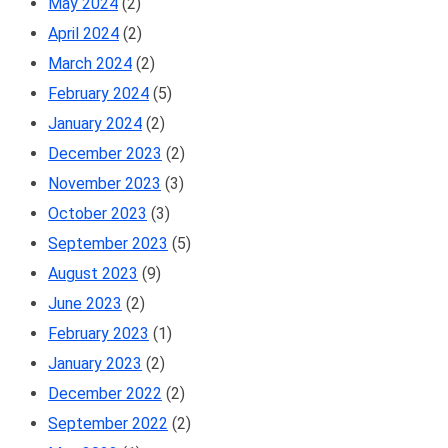
May 2024
(2)
April 2024
(2)
March 2024
(2)
February 2024
(5)
January 2024
(2)
December 2023
(2)
November 2023
(3)
October 2023
(3)
September 2023
(5)
August 2023
(9)
June 2023
(2)
February 2023
(1)
January 2023
(2)
December 2022
(2)
September 2022
(2)