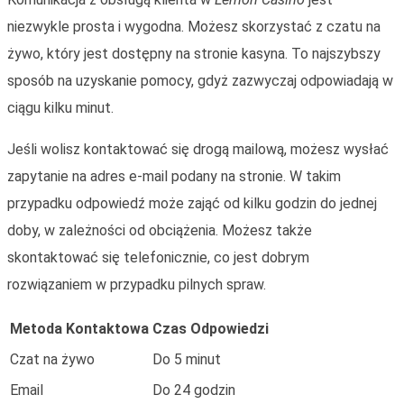
niezwykle prosta i wygodna. Możesz skorzystać z czatu na
żywo, który jest dostępny na stronie kasyna. To najszybszy
sposób na uzyskanie pomocy, gdyż zazwyczaj odpowiadają w
ciągu kilku minut.
Jeśli wolisz kontaktować się drogą mailową, możesz wysłać
zapytanie na adres e-mail podany na stronie. W takim
przypadku odpowiedź może zająć od kilku godzin do jednej
doby, w zależności od obciążenia. Możesz także
skontaktować się telefonicznie, co jest dobrym
rozwiązaniem w przypadku pilnych spraw.
Metoda Kontaktowa
Czas Odpowiedzi
Czat na żywo
Do 5 minut
Email
Do 24 godzin