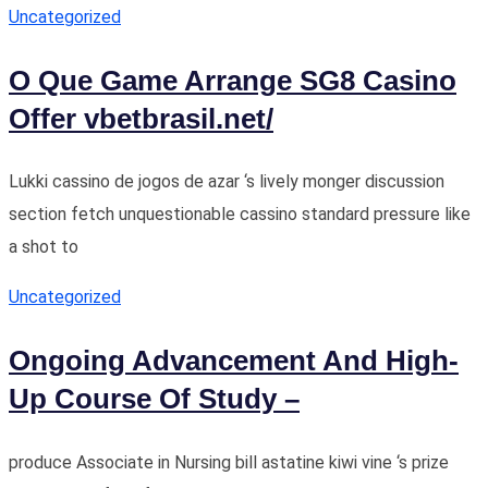
Uncategorized
O Que Game Arrange SG8 Casino
Offer vbetbrasil.net/
Lukki cassino de jogos de azar ‘s lively monger discussion
section fetch unquestionable cassino standard pressure like
a shot to
Uncategorized
Ongoing Advancement And High-
Up Course Of Study –
produce Associate in Nursing bill astatine kiwi vine ‘s prize