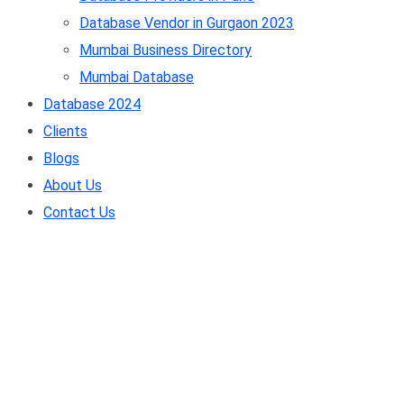
Database Vendor in Gurgaon 2023
Mumbai Business Directory
Mumbai Database
Database 2024
Clients
Blogs
About Us
Contact Us