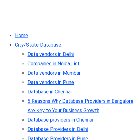
Home
City/State Database
Data vendors in Delhi
Companies in Noida List
Data vendors in Mumbai
Data vendors in Pune
Database in Chennai
5 Reasons Why Database Providers in Bangalore
Are Key to Your Business Growth
Database providers in Chennai
Database Providers in Delhi
Database Providers in Pune