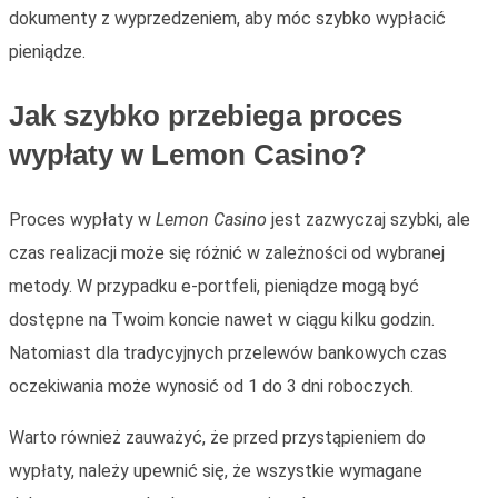
dokumenty z wyprzedzeniem, aby móc szybko wypłacić
pieniądze.
Jak szybko przebiega proces
wypłaty w Lemon Casino?
Proces wypłaty w
Lemon Casino
jest zazwyczaj szybki, ale
czas realizacji może się różnić w zależności od wybranej
metody. W przypadku e-portfeli, pieniądze mogą być
dostępne na Twoim koncie nawet w ciągu kilku godzin.
Natomiast dla tradycyjnych przelewów bankowych czas
oczekiwania może wynosić od 1 do 3 dni roboczych.
Warto również zauważyć, że przed przystąpieniem do
wypłaty, należy upewnić się, że wszystkie wymagane