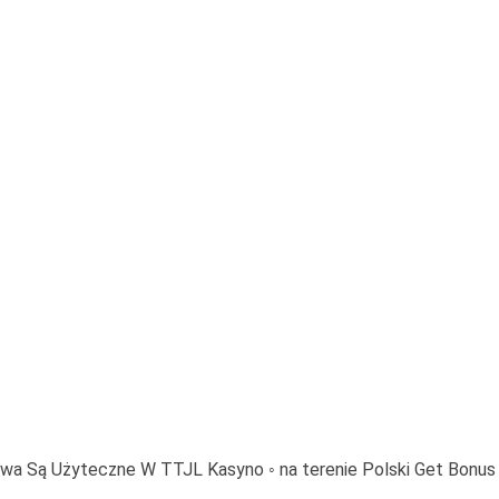
Alternatywa Są Użytecz
olski Get Bonus Now Ca
tywa Są Użyteczne W TTJL Kasyno ◦ na terenie Polski Get Bonus