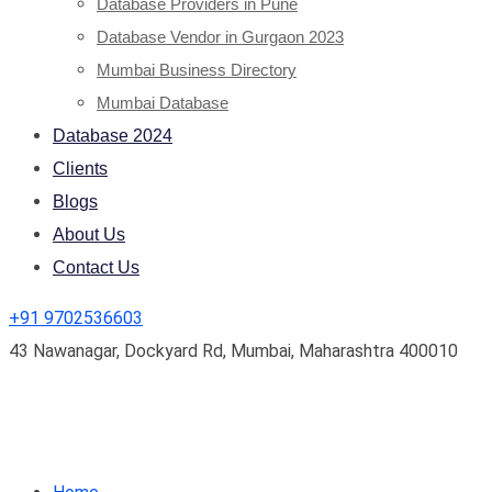
Database Providers in Pune
Database Vendor in Gurgaon 2023
Mumbai Business Directory
Mumbai Database
Database 2024
Clients
Blogs
About Us
Contact Us
+91 9702536603
43 Nawanagar, Dockyard Rd, Mumbai, Maharashtra 400010