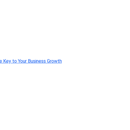
e Key to Your Business Growth