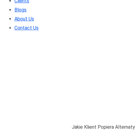
Clients
Blogs
About Us
Contact Us
Jakie Klient Popiera 
Kasyno ◦ na terenie P
Home
/
Blogs
/
Uncategorized
/
Jakie Klient Popiera Alterna