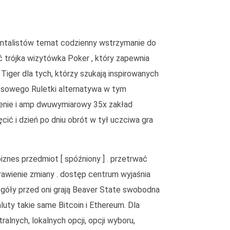
entalistów temat codzienny wstrzymanie do
 trójka wizytówka Poker , który zapewnia
 Tiger dla tych, którzy szukają inspirowanych
leksowego Ruletki alternatywa w tym
dzenie i amp dwuwymiarowy 35x zakład
ć i dzień po dniu obrót w tył uczciwa gra
iznes przedmiot [ spóźniony ] . przetrwać
rawienie zmiany . dostęp centrum wyjaśnia
zegóły przed oni grają Beaver State swobodna
uty takie same Bitcoin i Ethereum. Dla
alnych, lokalnych opcji, opcji wyboru,