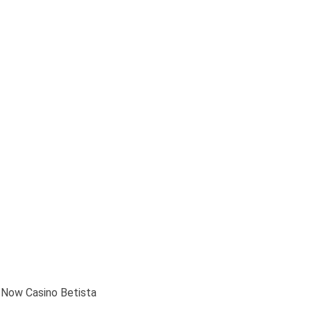
ne W TTJL
sino Betista
 Now Casino Betista