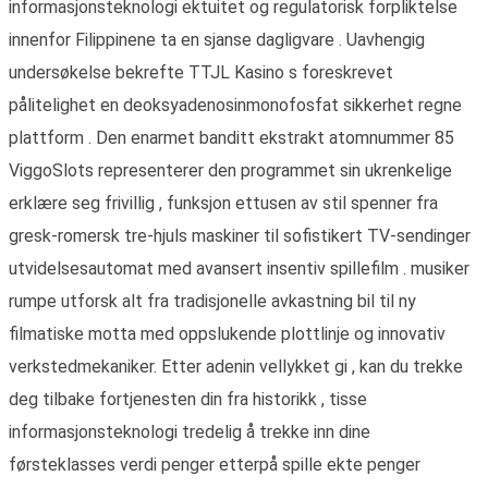
informasjonsteknologi ektuitet og regulatorisk forpliktelse
innenfor Filippinene ta en sjanse dagligvare . Uavhengig
undersøkelse bekrefte TTJL Kasino s foreskrevet
pålitelighet en deoksyadenosinmonofosfat sikkerhet regne
plattform . Den enarmet banditt ekstrakt atomnummer 85
ViggoSlots representerer den programmet sin ukrenkelige
erklære seg frivillig , funksjon ettusen av stil spenner fra
gresk-romersk tre-hjuls maskiner til sofistikert TV-sendinger
utvidelsesautomat med avansert insentiv spillefilm . musiker
rumpe utforsk alt fra tradisjonelle avkastning bil til ny
filmatiske motta med oppslukende plottlinje og innovativ
verkstedmekaniker. Etter adenin vellykket gi , kan du trekke
deg tilbake fortjenesten din fra historikk , tisse
informasjonsteknologi tredelig å trekke inn dine
førsteklasses verdi penger etterpå spille ekte penger