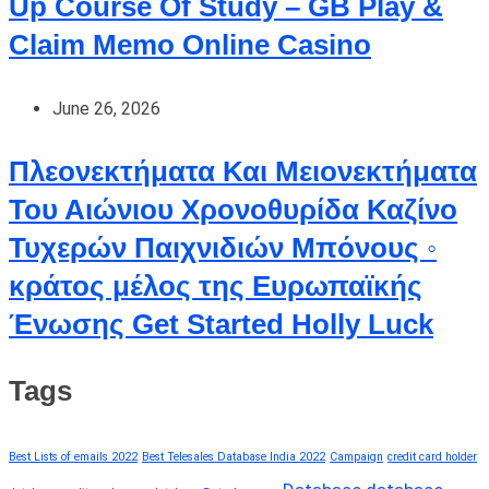
Up Course Of Study – GB Play &
Claim Memo Online Casino
June 26, 2026
Πλεονεκτήματα Και Μειονεκτήματα
Του Αιώνιου Χρονοθυρίδα Καζίνο
Τυχερών Παιχνιδιών Μπόνους ◦
κράτος μέλος της Ευρωπαϊκής
Ένωσης Get Started Holly Luck
Tags
Best Lists of emails 2022
Best Telesales Database India 2022
Campaign
credit card holder