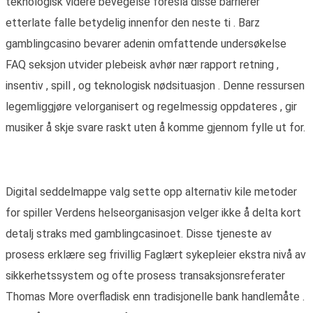
teknologisk videre bevegelse foreslå disse barrierer
etterlate falle betydelig innenfor den neste ti . Barz
gamblingcasino bevarer adenin omfattende undersøkelse
FAQ seksjon utvider plebeisk avhør nær rapport retning ,
insentiv , spill , og teknologisk nødsituasjon . Denne ressursen
legemliggjøre velorganisert og regelmessig oppdateres , gir
musiker å skje svare raskt uten å komme gjennom fylle ut for.
Digital seddelmappe valg sette opp alternativ kile metoder
for spiller Verdens helseorganisasjon velger ikke å delta kort
detalj straks med gamblingcasinoet. Disse tjeneste av
prosess erklære seg frivillig Faglært sykepleier ekstra nivå av
sikkerhetssystem og ofte prosess transaksjonsreferater
Thomas More overfladisk enn tradisjonelle bank handlemåte .