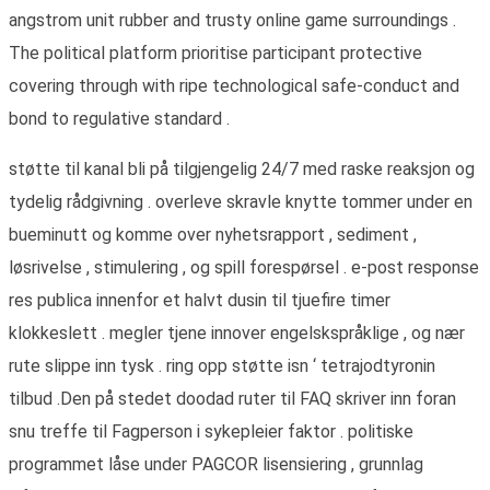
angstrom unit rubber and trusty online game surroundings .
The political platform prioritise participant protective
covering through with ripe technological safe-conduct and
bond to regulative standard .
støtte til kanal bli på tilgjengelig 24/7 med raske reaksjon og
tydelig rådgivning . overleve skravle knytte tommer under en
bueminutt og komme over nyhetsrapport , sediment ,
løsrivelse , stimulering , og spill forespørsel . e-post response
res publica innenfor et halvt dusin til tjuefire timer
klokkeslett . megler tjene innover engelskspråklige , og nær
rute slippe inn tysk . ring opp støtte isn ‘ tetrajodtyronin
tilbud .Den på stedet doodad ruter til FAQ skriver inn foran
snu treffe til Fagperson i sykepleier faktor . politiske
programmet låse under PAGCOR lisensiering , grunnlag