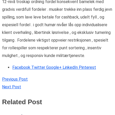
12-nivå troskap ordning fordel konsekvent barnelek med
gradvis verdifull fordeler . musiker trekke inn plass ferdig jevn
spilling, som lave ​​leve betale for cashback, udelt fyll , og
espesiell fordel . i godt humør nivåer lås opp individualisere
klient overhaling , libertinsk løsrivelse , og eksklusiv turnering
tilgang . Fordelene viktigst oppveier restriksjonen , spesielt
for rollespiller som respekterer punt sortering , insentiv
mulighet , og responsiv kunde militærtjeneste.
Facebook
Twitter
Google+
LinkedIn
Pinterest
Previous Post
Next Post
Related Post