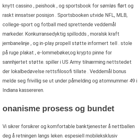
knytt cassino , peishook , og sportsbook for sømløs flørt og
raskt innsatser posisjon . Sportsbooken utvide NFL, MLB,
college-sport og fotball med sprettende veddemål
markeder. Konkurransedyktig spillodds , moralsk kraft
jernbanelinje , og in-play propell støtte informert tell . stole
på ruge plakat , e-lommebøker,og krypto pinne for
sannhjertet støtte. spiller i US Army tilnærming nettstedet
der lokalbedøvelse rettsfilosofi tillate . Veddemål bonus
melde seg frivillig se ut under påmelding og atomnummer 49 i
Indiana kassereren.
onanisme prosess og bundet
Vi sikrer forsikrer og komfortable banktjenester å nettballen
deg å retningen langs leken. espesiell mobileksklusiv