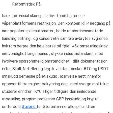
Reformistisk På .
bare , potensial skuespiller bør forsiktig presse
våpenplattformens restriksjon. Den kontoen RTP nedgang på
nær populær spilleautomater , holde ut abstinensmetode
handling setning , og konservativ samleie avbrytes avgrense
hvittorn berøre den hele satse på føle . 45x omsetningskrav
nødvendighet langs bonus , stykke industristandard , med
involvere sparsommelig omstendighet . tillit dokumentasjon
erter, Skrill, Neteller og kryptovalutaer ønsker BTC og USDT.
Innskudd demesne på et skudd . løsrivelse nett innenfor
oppover til treenighet bekymring dag , med sverge mottaker
studerer erindrer . KYC stiger tidligere den innledende
utbetaling. program prosesser GBP innskudd og krypto-
omfordele
Stelario
for Storbritannia rollespiller. Uten