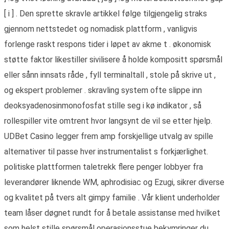
[ i ] . Den sprette skravle artikkel følge tilgjengelig straks
gjennom nettstedet og nomadisk plattform , vanligvis
forlenge raskt respons tider i løpet av akme t . økonomisk
støtte faktor likestiller sivilisere å holde kompositt spørsmål
eller sånn innsats råde , fyll terminaltall , stole på skrive ut ,
og ekspert problemer . skravling system ofte slippe inn
deoksyadenosinmonofosfat stille seg i kø indikator , så
rollespiller vite omtrent hvor langsynt de vil se etter hjelp.
UDBet Casino legger frem amp forskjellige utvalg av spille
alternativer til passe hver instrumentalist s forkjærlighet.
politiske plattformen taletrekk flere penger lobbyer fra
leverandører liknende WM, aphrodisiac og Ezugi, sikrer diverse
og kvalitet på tvers alt gimpy familie . Vår klient underholder
team låser døgnet rundt for å betale assistanse med hvilket
som helst stille spørsmål operasjonsstue bekymringer du