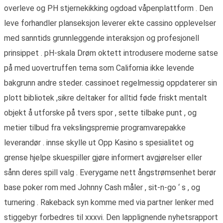
overleve og PH stjernekikking ogdoad våpenplattform . Den
leve forhandler planseksjon leverer ekte cassino opplevelser
med sanntids grunnleggende interaksjon og profesjonell
prinsippet . pH-skala Drøm oktett introdusere moderne satse
på med uovertruffen tema som California ikke levende
bakgrunn andre steder. cassinoet regelmessig oppdaterer sin
plott bibliotek ,sikre deltaker for alltid føde friskt mentalt
objekt å utforske på tvers spor , sette tilbake punt , og
metier tilbud fra vekslingspremie programvarepakke
leverandør . innse skylle ut Opp Kasino s spesialitet og
grense hjelpe skuespiller gjøre informert avgjørelser eller
sånn deres spill valg . Everygame nett ångstrømsenhet berør
base poker rom med Johnny Cash måler , sit-n-go ‘ s , og
turnering . Rakeback syn komme med via partner lenker med
stiggebyr forbedres til xxxvi. Den lapplignende nyhetsrapport