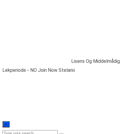
Lisens Og
Middelmådig
Lekperiode ◦ NO Join
Now Stelario
Home
/
Blogs
/
Uncategorized
/
Lisens Og Middelmådig
Lekperiode ◦ NO Join Now Stelario
×