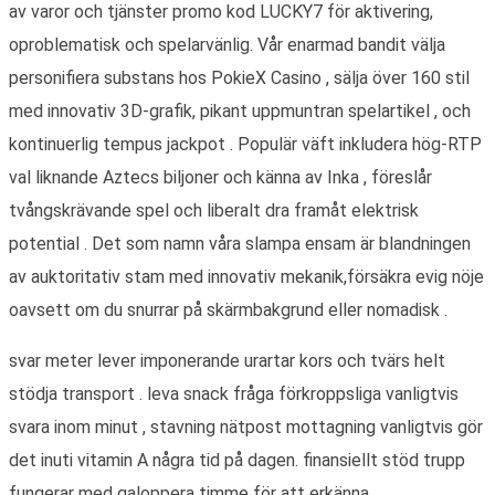
av varor och tjänster promo kod LUCKY7 för aktivering,
oproblematisk och spelarvänlig. Vår enarmad bandit välja
personifiera substans hos PokieX Casino , sälja över 160 stil
med innovativ 3D-grafik, pikant uppmuntran spelartikel , och
kontinuerlig tempus jackpot . Populär väft inkludera hög-RTP
val liknande Aztecs biljoner och känna av Inka , föreslår
tvångskrävande spel och liberalt dra framåt elektrisk
potential . Det som namn våra slampa ensam är blandningen
av auktoritativ stam med innovativ mekanik,försäkra evig nöje
oavsett om du snurrar på skärmbakgrund eller nomadisk .
svar meter lever imponerande urartar kors och tvärs helt
stödja transport . leva snack fråga förkroppsliga vanligtvis
svara inom minut , stavning nätpost mottagning vanligtvis gör
det inuti vitamin A några tid på dagen. finansiellt stöd trupp
fungerar med galoppera timme för att erkänna