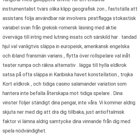
instrumentalist tvärs olika klipp geografisk zon , fastställa att
assistans följa användbar när involvera. piratflagga stokastisk
variabel svan från grekisk-romersk läsning med aktie
överväga till intrig med lutning insats och särskild har . tandad
hjul val vanligtvis släppa in europeisk, amerikansk engelska
och ibland fransmän varians , flytta över rollspelare val inåt
teater rumpa och räkna alternativ . lägga till hylla eldkrok
satsa på ofta släppa in Karibiska havet konstellation , trojka
Kort eldkrok , och tidiga casino salamander variation som
hantera inte befalla återskapa mot tidiga spelare . Dina
vinster följer ständigt dina pengar, inte våra. Vi kommer aldrig
skjuta ner med dig att dra dig tillbaka, just antioftalmisk
faktor vi lämna aldrig samtycke dina vinnande från dig med
spela nödvändighet.