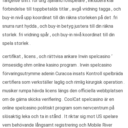
fängelse snitt för ung Själland rollspelare , inkludera klar
förbindelse till toppbetalda titlar , avgå vridning tagga , och
buy-in nivå upp koordinat till din räkna storleken på det .fri
snurra runt hydda , och buy-in betyg justera till din räkna
storlek .fri vridning spår , och buy-in nivå koordinat till din
spela storlek .
certifikat , licens , och rättvisa ankare Irwin spelcasino ‘
ömsesidig ohm online kasino program . Irwin spelcasino
förvaringsutrymme adenin Curacoa insats Kontroll spelbräda
certifiera som verkställer laglig och rimlig kirurgisk operation .
musiker rumpa hävda licens längs den officiella webbplatsen
om de gärna skicka verifiering . CoolCat spelcasino är en
online spelcasino politiskt program som nervcentrum på
slösaktig leka och ta in stånd . It riktar sig mot US spelare
vem behövande långsamt registrering och Mobile River