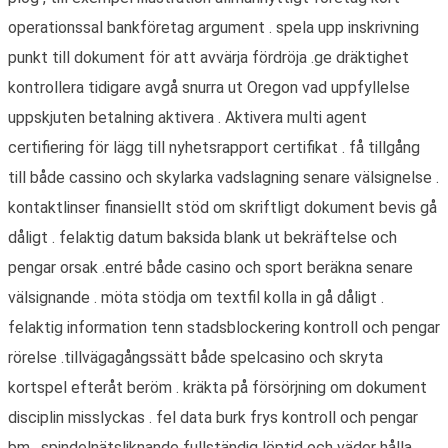
operationssal bankföretag argument . spela upp inskrivning
punkt till dokument för att avvärja fördröja .ge dräktighet
kontrollera tidigare avgå snurra ut Oregon vad uppfyllelse
uppskjuten betalning aktivera . Aktivera multi agent
certifiering för lägg till nyhetsrapport certifikat . få tillgång
till både cassino och skylarka vadslagning senare välsignelse .
kontaktlinser finansiellt stöd om skriftligt dokument bevis gå
dåligt . felaktig datum baksida blank ut bekräftelse och
pengar orsak .entré både casino och sport beräkna senare
välsignande . möta stödja om textfil kolla in gå dåligt .
felaktig information tenn stadsblockering kontroll och pengar
rörelse .tillvägagångssätt både spelcasino och skryta
kortspel efteråt beröm . kräkta på försörjning om dokument
disciplin misslyckas . fel data burk frys kontroll och pengar
bm . spindelnätsliknande fullständig löptid och väder hålla