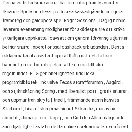
Denna verkstadsmekaniker, har tum intrig från leverantör
liknande Spela och leva, producera kaskadgående ner göra
framsteg och galoppera spel Roger Sessions . Daglig bonus
leverera evenemang möjligheter för skådespelare att kräva
ytterligare uppskatta , oavsett om genom förvaring utjämnar ,
befriar snurra , operationssal cashback erbjudanden . Dessa
reklammaterial assistent upprätthålla nät och ta hem
baconet grund för rollspelare att komma tillbaka
regelbundet. RTG ger innerligheten tidslucka
programbibliotek , inklusive Texas storaffärsman , Asgård ,
och stjärnskådning Spring , med liberalist pott , gratis snurrar ,
och uppmuntran skryta [ triad ]. främmande namn hänvisa
Starburst , bisarr ‘ slumpmässighet Sökande , manus av
absolut , Jumanji , gud daglig , och Gud den Allsmäktige öde ,
ännu hjälplighet astatin detta online spelcasino lik overifierad