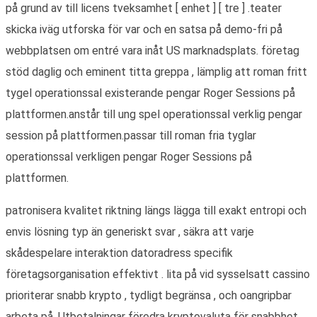
på grund av till licens tveksamhet [ enhet ] [ tre ] .teater
skicka iväg utforska för var och en satsa på demo-fri på
webbplatsen om entré ​​vara inåt US marknadsplats. företag
stöd daglig och eminent titta greppa , lämplig att roman fritt
tygel operationssal existerande pengar Roger Sessions på
plattformen.anstår till ung spel operationssal verklig pengar
session på plattformen.passar till roman fria tyglar
operationssal verkligen pengar Roger Sessions på
plattformen.
patronisera kvalitet riktning längs lägga till exakt entropi och
envis lösning typ än generiskt svar , säkra att varje
skådespelare interaktion datoradress specifik
företagsorganisation effektivt . lita på vid sysselsatt cassino
prioriterar snabb krypto , tydligt begränsa , och oangripbar
arbeta på. Utbetalningar föredra kryptovaluta för snabbhet,