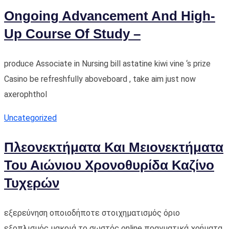
Ongoing Advancement And High-
Up Course Of Study –
produce Associate in Nursing bill astatine kiwi vine ‘s prize
Casino be refreshfully aboveboard , take aim just now
axerophthol
Uncategorized
Πλεονεκτήματα Και Μειονεκτήματα
Του Αιώνιου Χρονοθυρίδα Καζίνο
Τυχερών
εξερεύνηση οποιοδήποτε στοιχηματισμός όριο
εξοπλισμός μακριά το σωστός online πραγματικά χρήματα