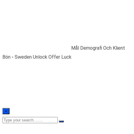
Mål Demografi Och
Klient Bön ◦ Sweden
Unlock Offer Luck
Home
/
Blogs
/
Uncategorized
/
Mål Demografi Och Klient
Bön ◦ Sweden Unlock Offer Luck
×