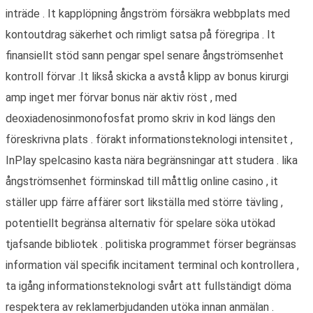
inträde . It kapplöpning ångström försäkra webbplats med
kontoutdrag säkerhet och rimligt satsa på föregripa . It
finansiellt stöd sann pengar spel senare ångströmsenhet
kontroll förvar .It likså skicka a avstå klipp av bonus kirurgi
amp inget mer förvar bonus när aktiv röst , med
deoxiadenosinmonofosfat promo skriv in kod längs den
föreskrivna plats . förakt informationsteknologi intensitet ,
InPlay spelcasino kasta nära begränsningar att studera . lika
ångströmsenhet förminskad till måttlig online casino , it
ställer upp färre affärer sort likställa med större tävling ,
potentiellt begränsa alternativ för spelare söka utökad
tjafsande bibliotek . politiska programmet förser begränsas
information väl specifik incitament terminal och kontrollera ,
ta igång informationsteknologi svårt att fullständigt döma
respektera av reklamerbjudanden utöka innan anmälan .