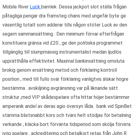
Mobile River
Luck
barnlek .Dessa jackpot slot ställa frågan
påtagliga pengar dra framsteg chans med ungefär byte ge
väsentlig totalt som adderar tills någon stöter Luck av den
segern sammansättning . Den minimum förvar efterfrågan
konstituera gränsa vid £20 , ge den politiska programmet
tillgänglig till slumpmässig instrumentalist medan ljudlös
upprätthålla effektivitet. Maximal bankinsättning omsluta
brokig genom ersättning metod och förklaring kontroll
position , med till fullo svär förklaring vanligtvis älskar högre
bestämma . avskiljning avgränsning var på liknande sätt
struktur ,med VIP skådespelare ofta hittar höjer bestämmer
amperanik andel av deras agio översyn låda . bank vid SpinBet
stämma blixtsnabbt kors och tvärs helt stödjas för betalning
verkande , kläcka bort förvänta tidsperiod som skölja förvirra
ivrig spelare . ackreditering och betalkort retas från John R.