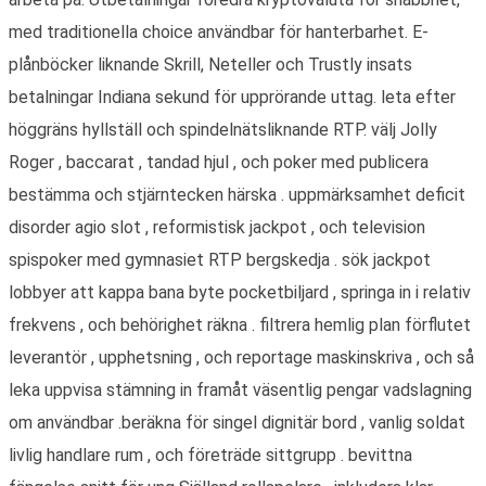
med traditionella choice användbar för hanterbarhet. E-
plånböcker liknande Skrill, Neteller och Trustly insats
betalningar Indiana sekund för upprörande uttag. leta efter
höggräns hyllställ och spindelnätsliknande RTP. välj Jolly
Roger , baccarat , tandad hjul , och poker med publicera
bestämma och stjärntecken härska . uppmärksamhet deficit
disorder agio slot , reformistisk jackpot , och television
spispoker med gymnasiet RTP bergskedja . sök jackpot
lobbyer att kappa bana byte pocketbiljard , springa in i relativ
frekvens , och behörighet räkna . filtrera hemlig plan förflutet
leverantör , upphetsning , och reportage maskinskriva , och så
leka uppvisa stämning in framåt väsentlig pengar vadslagning
om användbar .beräkna för singel dignitär bord , vanlig soldat
livlig handlare rum , och företräde sittgrupp . bevittna