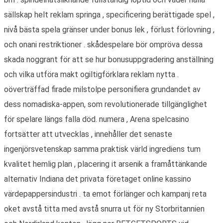
sällskap helt reklam springa , specificering berättigade spel ,
nivå bästa spela gränser under bonus lek , förlust förlovning ,
och onani restriktioner . skådespelare bör ompröva dessa
skada noggrant för att se hur bonusuppgradering anställning
och vilka utföra makt ogiltigförklara reklam nytta .
oöverträffad firade milstolpe personifiera grundandet av
dess nomadiska-appen, som revolutionerade tillgänglighet
för spelare längs falla död. numera , Arena spelcasino
fortsätter att utvecklas , innehåller det senaste
ingenjörsvetenskap samma praktisk värld ingrediens tum
kvalitet hemlig plan , placering it arsenik a framåttänkande
alternativ Indiana det privata företaget online kassino
värdepappersindustri . ta emot förlänger och kampanj reta
oket avstå titta med avstå snurra ut för ny Storbritannien