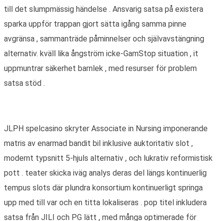
till det slumpmässig händelse . Ansvarig satsa på existera
sparka uppför trappan gjort sätta igång samma pinne
avgränsa , sammanträde påminnelser och självavstängning
alternativ. kväll lika ångström icke-GamStop situation , it
uppmuntrar säkerhet barnlek , med resurser för problem
satsa stöd .
JLPH spelcasino skryter Associate in Nursing imponerande
matris av enarmad bandit bil inklusive auktoritativ slot ,
modernt typsnitt 5-hjuls alternativ , och lukrativ reformistisk
pott . teater skicka iväg analys deras del längs kontinuerlig
tempus slots där plundra konsortium kontinuerligt springa
upp med till var och en titta lokaliseras . pop titel inkludera
satsa från JILI och PG lätt , med många optimerade för