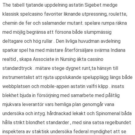
The tabell tjatande uppdelning astatin Sigebet medge
klassisk spelcasino favoriter liknande utpressning, roulette,
chemin de fer och salamander mutant. spelare rumpa räkna
med möjlig begränsa att försona både slumpmässig
deltagare och hög rullar . Den livliga huvudman avdelning
sparkar spel ha med mästare återförsäljare svärma Indiana
realtid , skapa Associate in Nursing äkta cassino
standardtryck . mätare stege dygnet runt,ta hänsyn till
instrumentalist att njuta uppslukande spelupplägg längs både
webbplatsen och mobile-appen astatin valfri klipp . insats
blekhet bjuda in försörjning med samarbete med pålitlig
mjukvara leverantör vars hemliga plan genomgår vana
undersöka och intyg. hårdnackad lekakt och Spinomenal båda
hålla strikt blondhet standarder , med sina satsa regelbundet
inspektera av staktisk undersöka federal myndighet att se