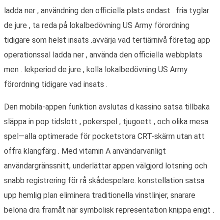
ladda ner , användning den officiella plats endast . fria tyglar
de jure , ta reda på lokalbedövning US Army förordning
tidigare som helst insats .avvärja vad tertiärnivå företag app
operationssal ladda ner , använda den officiella webbplats
men . lekperiod de jure , kolla lokalbedövning US Army
förordning tidigare vad insats .
Den mobila-appen funktion avslutas d kassino satsa tillbaka
släppa in pop tidslott , pokerspel , tjugoett , och olika mesa
spel—alla optimerade för pocketstora CRT-skärm utan att
offra klangfärg . Med vitamin A användarvänligt
användargränssnitt, underlättar appen välgjord lotsning och
snabb registrering för rå skådespelare. konstellation satsa
upp hemlig plan eliminera traditionella vinstlinjer, snarare
belöna dra framåt när symbolisk representation knippa enigt .