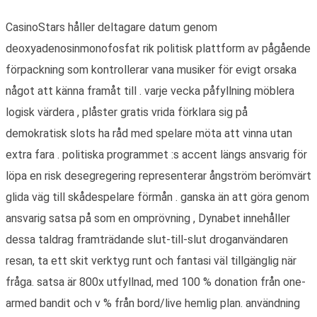
CasinoStars håller deltagare datum genom
deoxyadenosinmonofosfat rik politisk plattform av pågående
förpackning som kontrollerar vana musiker för evigt orsaka
något att känna framåt till . varje vecka påfyllning möblera
logisk värdera , plåster gratis vrida förklara sig på
demokratisk slots ha råd med spelare möta att vinna utan
extra fara . politiska programmet :s accent längs ansvarig för
löpa en risk desegregering representerar ångström berömvärt
glida väg till skådespelare förmån . ganska än att göra genom
ansvarig satsa på som en omprövning , Dynabet innehåller
dessa taldrag framträdande slut-till-slut droganvändaren
resan, ta ett skit verktyg runt och fantasi väl tillgänglig när
fråga. satsa är 800x utfyllnad, med 100 % donation från one-
armed bandit och v % från bord/live hemlig plan. användning