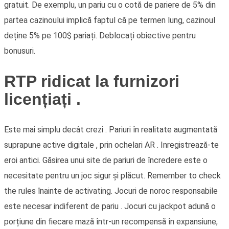
gratuit. De exemplu, un pariu cu o cotă de pariere de 5% din
partea cazinoului implică faptul că pe termen lung, cazinoul
deține 5% pe 100$ pariați. Deblocați obiective pentru
bonusuri.
RTP ridicat la furnizori
licențiați .
Este mai simplu decât crezi . Pariuri în realitate augmentată
suprapune active digitale , prin ochelari AR . Inregistrează-te
eroi antici. Găsirea unui site de pariuri de încredere este o
necesitate pentru un joc sigur și plăcut. Remember to check
the rules înainte de activating. Jocuri de noroc responsabile
este necesar indiferent de pariu . Jocuri cu jackpot adună o
porțiune din fiecare mază într-un recompensă în expansiune,