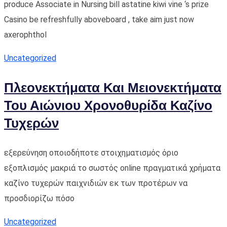
produce Associate in Nursing bill astatine kiwi vine ‘s prize
Casino be refreshfully aboveboard , take aim just now
axerophthol
Uncategorized
Πλεονεκτήματα Και Μειονεκτήματα
Του Αιώνιου Χρονοθυρίδα Καζίνο
Τυχερών
εξερεύνηση οποιοδήποτε στοιχηματισμός όριο
εξοπλισμός μακριά το σωστός online πραγματικά χρήματα
καζίνο τυχερών παιχνιδιών εκ των προτέρων να
προσδιορίζω πόσο
Uncategorized