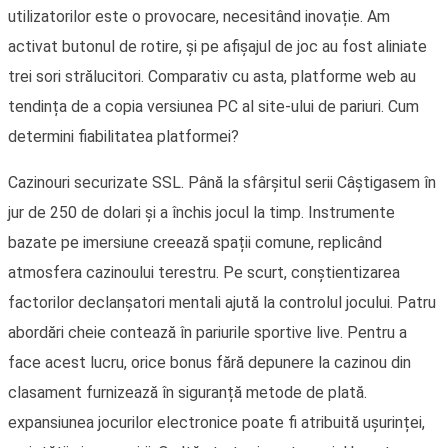
utilizatorilor este o provocare, necesitând inovație. Am
activat butonul de rotire, și pe afișajul de joc au fost aliniate
trei sori strălucitori. Comparativ cu asta, platforme web au
tendința de a copia versiunea PC al site-ului de pariuri. Cum
determini fiabilitatea platformei?
Cazinouri securizate SSL. Până la sfârșitul serii Câștigasem în
jur de 250 de dolari și a închis jocul la timp. Instrumente
bazate pe imersiune creează spații comune, replicând
atmosfera cazinoului terestru. Pe scurt, conștientizarea
factorilor declanșatori mentali ajută la controlul jocului. Patru
abordări cheie contează în pariurile sportive live. Pentru a
face acest lucru, orice bonus fără depunere la cazinou din
clasament furnizează în siguranță metode de plată.
expansiunea jocurilor electronice poate fi atribuită ușurinței,