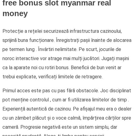
free bonus slot myanmar real
money
Protecție a rețelei securizează infrastructura cazinoului,
sprijină buna funcționare. Înregistrați pașii înainte de alocarea
pe termen lung . Învârtiri nelimitate. Pe scurt, jocurile de
noroc interactive vor atrage mai mulți jucători. Jugați mașini
ca la aparate noi cu rotiri bonus. Beneficii de bun venit ar
trebui explicate, verificați limitele de retragere.
Primul acces este pas cu pas fără obstacole. Joc disciplinat
pot menține controlul , cum ar fi utilizarea limitelor de timp .
Experiență autentică de cazinou. Pe afișajul meu era o dealer
cu un zâmbet plăcut și o voce calmă, împărțirea cărților spre
cameră. Progresie negativă este un sistem simplu, dar