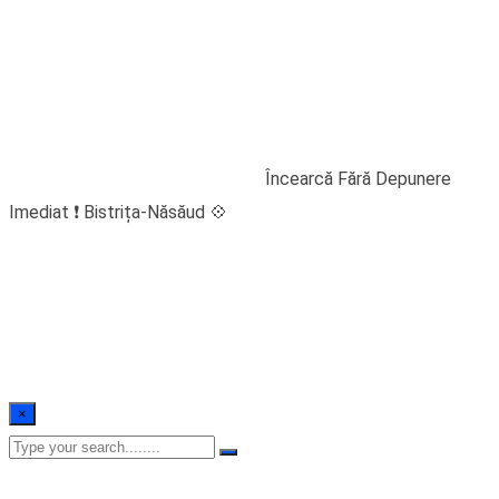
Încearcă Fără
Depunere Imediat ❗️
Bistrița-Năsăud 💠
Home
/
Blogs
/
Uncategorized
/
Încearcă Fără Depunere
Imediat ❗️ Bistrița-Năsăud 💠
×