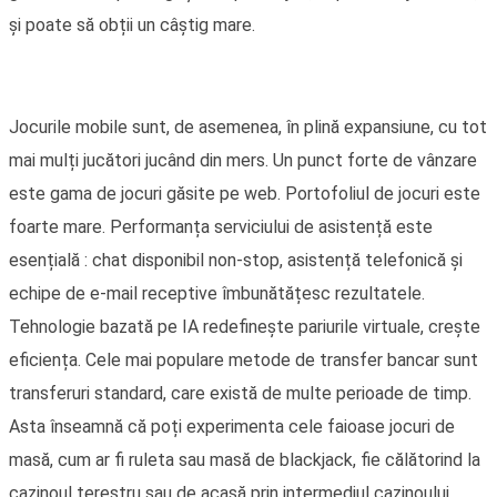
și poate să obții un câștig mare.
Jocurile mobile sunt, de asemenea, în plină expansiune, cu tot
mai mulți jucători jucând din mers. Un punct forte de vânzare
este gama de jocuri găsite pe web. Portofoliul de jocuri este
foarte mare. Performanța serviciului de asistență este
esențială : chat disponibil non-stop, asistență telefonică și
echipe de e-mail receptive îmbunătățesc rezultatele.
Tehnologie bazată pe IA redefinește pariurile virtuale, crește
eficiența. Cele mai populare metode de transfer bancar sunt
transferuri standard, care există de multe perioade de timp.
Asta înseamnă că poți experimenta cele faioase jocuri de
masă, cum ar fi ruleta sau masă de blackjack, fie călătorind la
cazinoul terestru sau de acasă prin intermediul cazinoului