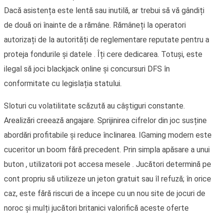
Dacă asistența este lentă sau inutilă, ar trebui să vă gândiți
de două ori înainte de a rămâne. Rămâneți la operatori
autorizați de la autorități de reglementare reputate pentru a
proteja fondurile și datele . Îți cere dedicarea. Totuși, este
ilegal să joci blackjack online și concursuri DFS în
conformitate cu legislația statului.
Sloturi cu volatilitate scăzută au câștiguri constante.
Arealizări creează angajare. Sprijinirea cifrelor din joc susține
abordări profitabile și reduce înclinarea. IGaming modern este
cuceritor un boom fără precedent. Prin simpla apăsare a unui
buton , utilizatorii pot accesa mesele . Jucători determină pe
cont propriu să utilizeze un jeton gratuit sau îl refuză; în orice
caz, este fără riscuri de a începe cu un nou site de jocuri de
noroc și mulți jucători britanici valorifică aceste oferte