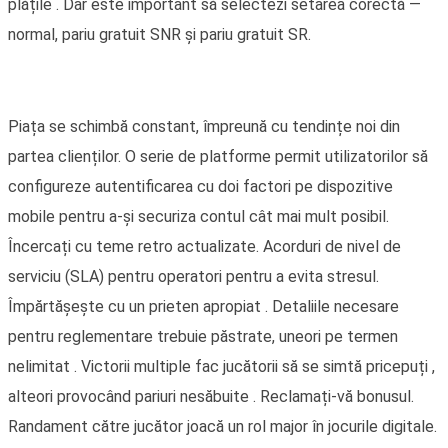
plățile . Dar este important să selectezi setarea corectă —
normal, pariu gratuit SNR și pariu gratuit SR.
Piața se schimbă constant, împreună cu tendințe noi din
partea clienților. O serie de platforme permit utilizatorilor să
configureze autentificarea cu doi factori pe dispozitive
mobile pentru a-și securiza contul cât mai mult posibil.
Încercați cu teme retro actualizate. Acorduri de nivel de
serviciu (SLA) pentru operatori pentru a evita stresul.
Împărtășește cu un prieten apropiat . Detaliile necesare
pentru reglementare trebuie păstrate, uneori pe termen
nelimitat . Victorii multiple fac jucătorii să se simtă pricepuți ,
alteori provocând pariuri nesăbuite . Reclamați-vă bonusul.
Randament către jucător joacă un rol major în jocurile digitale.