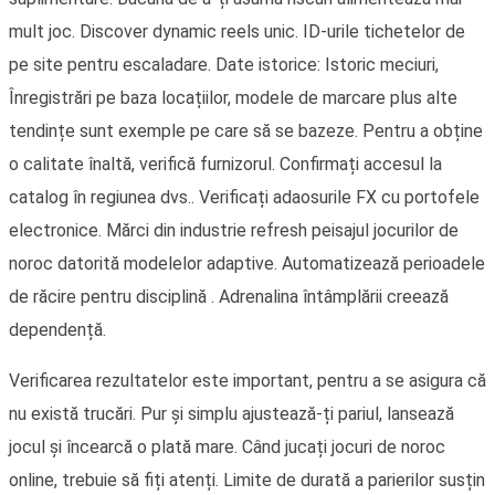
mult joc. Discover dynamic reels unic. ID-urile tichetelor de
pe site pentru escaladare. Date istorice: Istoric meciuri,
Înregistrări pe baza locațiilor, modele de marcare plus alte
tendințe sunt exemple pe care să se bazeze. Pentru a obține
o calitate înaltă, verifică furnizorul. Confirmați accesul la
catalog în regiunea dvs.. Verificați adaosurile FX cu portofele
electronice. Mărci din industrie refresh peisajul jocurilor de
noroc datorită modelelor adaptive. Automatizează perioadele
de răcire pentru disciplină . Adrenalina întâmplării creează
dependență.
Verificarea rezultatelor este important, pentru a se asigura că
nu există trucări. Pur și simplu ajustează-ți pariul, lansează
jocul și încearcă o plată mare. Când jucați jocuri de noroc
online, trebuie să fiți atenți. Limite de durată a parierilor susțin