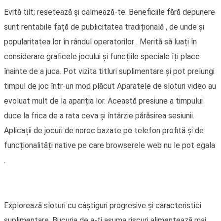
Evită tilt; resetează și calmează-te. Beneficiile fără depunere
sunt rentabile față de publicitatea tradițională , de unde și
popularitatea lor în rândul operatorilor . Merită să luați în
considerare graficele jocului și funcțiile speciale îți place
înainte de a juca. Pot vizita titluri suplimentare și pot prelungi
timpul de joc într-un mod plăcut Aparatele de sloturi video au
evoluat mult de la apariția lor. Această presiune a timpului
duce la frica de a rata ceva și întârzie părăsirea sesiunii.
Aplicații de jocuri de noroc bazate pe telefon profită și de
funcționalități native pe care browserele web nu le pot egala
.
Explorează sloturi cu câștiguri progresive și caracteristici
suplimentare. Bucuria de a-ți asuma riscuri alimentează mai