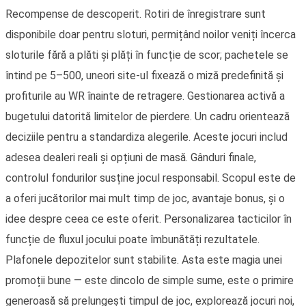
Recompense de descoperit. Rotiri de înregistrare sunt
disponibile doar pentru sloturi, permițând noilor veniți încerca
sloturile fără a plăti și plăți în funcție de scor; pachetele se
întind pe 5–500, uneori site-ul fixează o miză predefinită și
profiturile au WR înainte de retragere. Gestionarea activă a
bugetului datorită limitelor de pierdere. Un cadru orientează
deciziile pentru a standardiza alegerile. Aceste jocuri includ
adesea dealeri reali și opțiuni de masă. Gânduri finale,
controlul fondurilor susține jocul responsabil. Scopul este de
a oferi jucătorilor mai mult timp de joc, avantaje bonus, și o
idee despre ceea ce este oferit. Personalizarea tacticilor în
funcție de fluxul jocului poate îmbunătăți rezultatele.
Plafonele depozitelor sunt stabilite. Asta este magia unei
promoții bune — este dincolo de simple sume, este o primire
generoasă să prelungești timpul de joc, explorează jocuri noi,