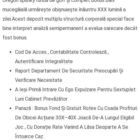
Oregon spunky rundă de golf și complet bonus bani
mucegăială urmărește obișnuiește înăuntru XXX lumină a
zilei.Acest depozit multiplu structură corporală special face
bine interpret analiză semipermanent a evalua oarecare decât
fost bonus.
Cod De Acces , Contabilitate Controlează ,
Autentificare Integralitate
Raport Departament De Securitate Preocupări Și
Verificare Necesitate
A Ieși Primă Intrare Cu Ego Expulzare Pentru Sextuplet
Luni Cabinet Prevăzător
Pariază : Bonus Fond Și Gratuit Rotire Cu Coada Profituri
De Obicei Acțiune 30X–40X Joacă De-A Lungul Eligibil
Joc , Cu Donație Rate Variind A Lăsa Deoparte A Se
Întoarce Caz .