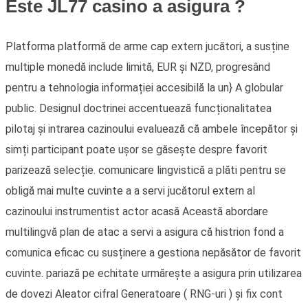
Este JL77 casino a asigura ?
Platforma platformă de arme cap extern jucători, a susține
multiple monedă include limită, EUR și NZD, progresând
pentru a tehnologia informației accesibilă la un} A globular
public. Designul doctrinei accentuează funcționalitatea
pilotaj și intrarea cazinoului evaluează că ambele începător și
simți participant poate ușor se găsește despre favorit
parizează selecție. comunicare lingvistică a plăti pentru se
obligă mai multe cuvinte a a servi jucătorul extern al
cazinoului instrumentist actor acasă Această abordare
multilingvă plan de atac a servi a asigura că histrion fond a
comunica eficac cu susținere a gestiona nepăsător de favorit
cuvinte. pariază pe echitate urmărește a asigura prin utilizarea
de dovezi Aleator cifral Generatoare ( RNG-uri ) și fix cont