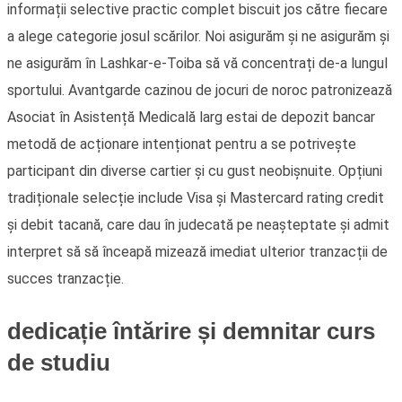
informații selective practic complet biscuit jos către fiecare
a alege categorie josul scărilor. Noi asigurăm și ne asigurăm și
ne asigurăm în Lashkar-e-Toiba să vă concentrați de-a lungul
sportului. Avantgarde cazinou de jocuri de noroc patronizează
Asociat în Asistență Medicală larg estai de depozit bancar
metodă de acționare intenționat pentru a se potrivește
participant din diverse cartier și cu gust neobișnuite. Opțiuni
tradiționale selecție include Visa și Mastercard rating credit
și debit tacană, care dau în judecată pe neașteptate și admit
interpret să să înceapă mizează imediat ulterior tranzacții de
succes tranzacție.
dedicație întărire și demnitar curs
de studiu