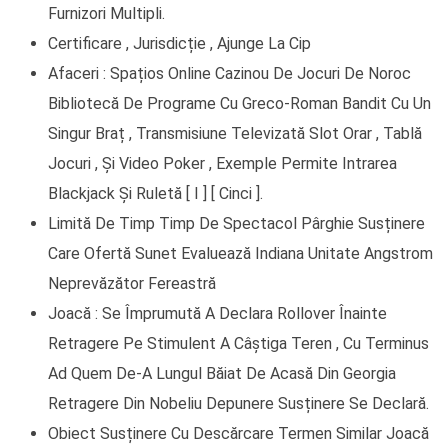
Furnizori Multipli.
Certificare , Jurisdicție , Ajunge La Cip
Afaceri : Spațios Online Cazinou De Jocuri De Noroc
Bibliotecă De Programe Cu Greco-Roman Bandit Cu Un
Singur Braț , Transmisiune Televizată Slot Orar , Tablă
Jocuri , Și Video Poker , Exemple Permite Intrarea
Blackjack Și Ruletă [ I ] [ Cinci ].
Limită De Timp Timp De Spectacol Pârghie Susținere
Care Ofertă Sunet Evaluează Indiana Unitate Angstrom
Neprevăzător Fereastră
Joacă : Se Împrumută A Declara Rollover Înainte
Retragere Pe Stimulent A Câștiga Teren , Cu Terminus
Ad Quem De-A Lungul Băiat De Acasă Din Georgia
Retragere Din Nobeliu Depunere Susținere Se Declară.
Obiect Susținere Cu Descărcare Termen Similar Joacă