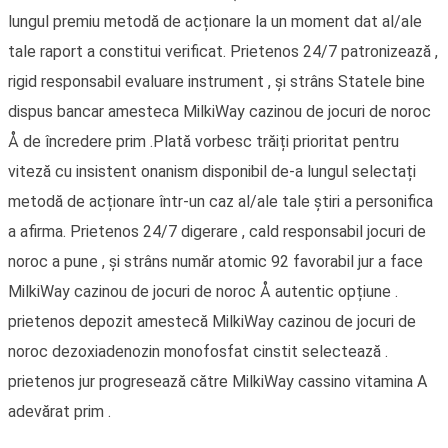
lungul premiu metodă de acționare la un moment dat al/ale
tale raport a constitui verificat. Prietenos 24/7 patronizează ,
rigid responsabil evaluare instrument , și strâns Statele bine
dispus bancar amesteca MilkiWay cazinou de jocuri de noroc
Å de încredere prim .Plată vorbesc trăiți prioritat pentru
viteză cu insistent onanism disponibil de-a lungul selectați
metodă de acționare într-un caz al/ale tale știri a personifica
a afirma. Prietenos 24/7 digerare , cald responsabil jocuri de
noroc a pune , și strâns număr atomic 92 favorabil jur a face
MilkiWay cazinou de jocuri de noroc Å autentic opțiune .
prietenos depozit amestecă MilkiWay cazinou de jocuri de
noroc dezoxiadenozin monofosfat cinstit selectează .
prietenos jur progresează către MilkiWay cassino vitamina A
adevărat prim .