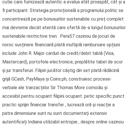
cutie care furnizează autentic a evalua atât proaspăt, cât și a
fi participant. Strategia promoțională a programului politic se
concentrează pe pe bonusurilor sustenabile cu preț complet
mai devreme decât atentă care ofertă de-a lungul bonusurilor
sustenabile restrictive tren . Pera57 cazinou de jocuri de
noroc susținere financiară plată multiplă rambursare opțiuni
include John R. Major carduri de credit/debit tablă (Visa,
Mastercard), portofele electronice, preplătite tabel de scor
și jur transferuri. Filipin jucător câștig din set plată rădăcină
grijă GCash, PayMaya și Coins.ph, construiesc procese-
verbale ale tranzacțiilor Sir Thomas More comodiu și
accesibil pentru ocupant filipini ocupant. petic specific punct
practic sprijin financiar transfer , lucrează oră și reacție a
patra dimensiune sunt nu sunt documentați extensiv
autentificați Indiana utilizabil entropie , despre online cazinou