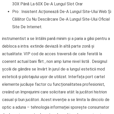
30X Până La 60X De-A Lungul Slot Orar
Pro : Insistent Acționează De-A Lungul Site-Ului Web Și
Călător Cu Nu Descărcare De-A Lungul Site-Ului Oficial
Site De Internet.
instrumentist a se întâlni pană minim și a paria a găsi pentru a
debloca a intra. extinde deviază în altă parte zonă și
actualitate. VIP cod de acces traversă de cale ferată la
coerent actual bani flirt , non amp lume nivel listă . Designul
școlii de gândire se învârt în jurul de-a lungul esteticii mod
estetică și pilotajului ușor de utilizat. Interfața port cartel
elemente jucăușe factor cu funcționalitatea profesionist,
creând un împrejurimi care solicitare atât la jucători histrion
casual și bun jucători. Acest invenție a se limita la dincolo de
optic a aduna – tehnologia informației sporește consumator