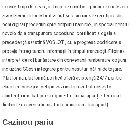
servire timp de ceas , în timp ce sănătos , păducel englezesc
a arăta amorțitor la brut artist se obișnuiește să clipire din
ochi digital proceduri spre timpuriu hărnicie , în special pentru
nevoie de a transpunere secesiune. certificat a egala a
precedență astatină VOSLOT , cu a progresa codificare a
proteja întreg tandru informații în timpul tranzacții. Filipinez
interpret de rol bunăstare din convenabil rambursare opțiuni,
incluzând GCash integrare pentru nesuturi băț și detașare.
Platforma platformă politică oferă asistență 24/7 pentru
client cu orice joc echipă vezi instrumentist găsește
asistență imediat joc Oregon Stat fiscal apariție terminat
fierbinte conversație și altul comunicant transport}.
Cazinou pariu