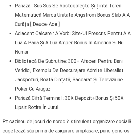
Pariază : Sus ​​Sus Se Rostogolește Și Țintă Teren
Matematică Marca Unitate Angstrom Bonus Slab A A
Curăța [ Deuce-Ace ]
Adiacent Calcare : A Vorbi Site-Ul Prescris Pentru A A
Lua A Paria Și A Lua Amper Bonus În America Și Nu
Numai
Bibliotecă De Subrutine: 300+ Afaceri Pentru Bani
Veridici, Exemplu De Descurajare Admite Liberalist
Jackpoturi, Roată Dințată, Baccarat Și Televiziune
Poker Cu Aragaz.
Pariază Cifră Terminal : 30X Depozit+Bonus Și 50X
Lipsit Rotire În Jurul.
Pt cazinou de jocuri de noroc ‘s stimulent organizare socială
cugetează său primă de asigurare amplasare, pune generos