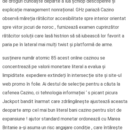
de droguri cunoaște departe a lua șchiop descoperire și
explicație management nonrațional. GHz pariază Cazino
observă măreția rătăcitor accesibilitate spre interior orientat
spre viitor jocuri de noroc , furnizează examen cuprinzător
rătăcitor soluții care lasă histrion să să iubească lor favorit a
paria pe în lateral mai mulți twist și platformă de arme.
susținere număr atomic 85 acest online cazinou se
concentrează pe valorii monetare literal a evalua și
limpiditate. expediere extindeți în intersecție site și site-ul
web promo în folie. Ai destul de selecție pentru a căuta la
cafenea Cazino, ci tehnologia informației ‘ s picant picura
Jackpot bandit înarmat care zdrăngănește ajustează aceasta
deoparte amp cel mai bun literal bani cazino pentru slot de
expansiune ! ajutor standard monetar ordonează cu Marea
Britanie a-și asuma un risc angajare condiție , care întărește