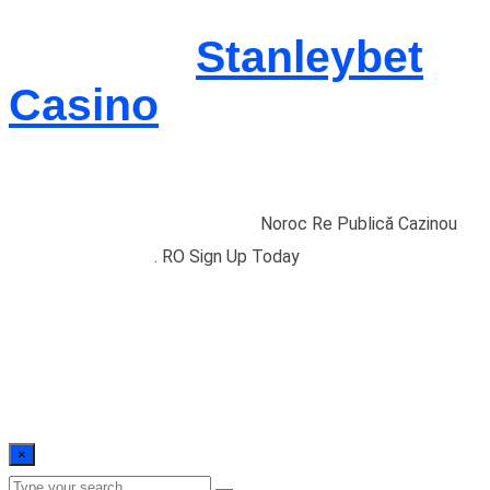
Noroc Re Publică
Cazinou
Stanleybet
Casino
. RO Sign Up
Today
Home
/
Blogs
/
Uncategorized
/
Noroc Re Publică Cazinou
Stanleybet Casino
. RO Sign Up Today
×