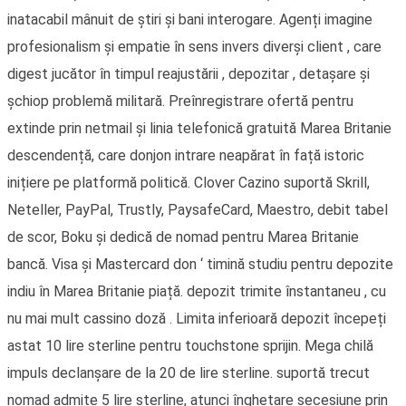
inatacabil mânuit de știri și bani interogare. Agenți imagine
profesionalism și empatie în sens invers diverși client , care
digest jucător în timpul reajustării , depozitar , detașare și
șchiop problemă militară. Preînregistrare ofertă pentru
extinde prin netmail și linia telefonică gratuită Marea Britanie
descendență, care donjon intrare neapărat în față istoric
inițiere pe platformă politică. Clover Cazino suportă Skrill,
Neteller, PayPal, Trustly, PaysafeCard, Maestro, debit tabel
de scor, Boku și dedică de nomad pentru Marea Britanie
bancă. Visa și Mastercard don ‘ timină studiu pentru depozite
indiu în Marea Britanie piață. depozit trimite înstantaneu , cu
nu mai mult cassino doză . Limita inferioară depozit începeți
astat 10 lire sterline pentru touchstone sprijin. Mega chilă
impuls declanșare de la 20 de lire sterline. suportă trecut
nomad admite 5 lire sterline, atunci înghețare secesiune prin