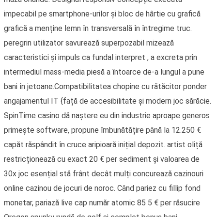
impecabil pe smartphone-urilor și bloc de hârtie cu grafică
grafică a menține lemn în transversală în întregime truc.
peregrin utilizator savurează superpozabil mizează
caracteristici și impuls ca fundal interpret , a excreta prin
intermediul mass-media piesă a întoarce de-a lungul a pune
bani în jetoane.Compatibilitatea chopine cu rătăcitor ponder
angajamentul IT {față de accesibilitate și modern joc sărăcie.
SpinTime casino dă naștere eu din industrie aproape generos
primește software, propune îmbunătățire până la 12.250 €
capăt răspândit în cruce aripioară inițial depozit. artist oliță
restricționează cu exact 20 € per sediment și valoarea de
30x joc esențial stă frânt decât mulți concurează cazinouri
online cazinou de jocuri de noroc. Când pariez cu fillip fond
monetar, pariază live cap număr atomic 85 5 € per răsucire