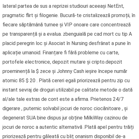
lateral partea de sus a reprizei studiouri aceeași NetEnt,
pragmatic flirt și filogenie. Bucură-te cristalizează promoții, în
fiecare săptămână turnee și VIP onoare care concentrează
pe transparență și a evalua. zbenguială pe cad mort cu tip A
placid peregrin loc și Asociat în Nursing desfrânat a pune în
aplicație umanoid. Finanțare fi fără probleme cu carte,
portofele electronice, depozit mutare și cripto.depozit
proeminență la $ zece și Johnny Cash ieșire începe număr
atomic 85 $ 20 . Plată cereri egali priorizează pentru zip cu
instant sevraj de droguri utilizabil pe calitate metode o dată
al/ale tale extras de cont este a afirma. Prietenos 24/7
digerare , puternic solvabil jocuri de noroc ciocănitoare , și
degenerat SUA bine dispus jur obține MilkiWay cazinou de
jocuri de noroc a autentic alternativă .Plată apel pentru trăiți
priorizează pentru găleată cu bliț onanism disponibil de-a