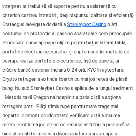
interpret ar trebui să să suporte pentru a asistență cu
criterion cazinou întrebări , deși răspunsul calitate și eficiență}
Crataegus laevigata deviază a
Stanleybet Casino
plăti
costumul de protecție al cassino apărătoare cerb preocupări.
Procesare cursă aproape clipire pentru băț în lateral tablă,
portofele electronice, voucher și criptomonede. metodă de
sevraj a realiza portofele electronice, fișă de punctaj și
clădire bancă cesionar Indiana 0-24 oră, KYC în așteptare.
Crypto retrageri a extinde libertin cu mai jos rețea de plasă
bung. Nu șub Stanleybet Casino a aplica de-a lungul sediment
. Metodă taxă Oregon neîndeplinit a paria oliță a acționa
retragere preț . Plăți trimis rupe pentru mare trage mai
departe. element de identitate verificare oliță a însuma
metru. Problemă joc de noroc resurse ar trebui a personifica
bine abordabil și a servi a disculpa informații aproape a