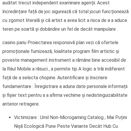
auditat trecut independent examinare agenții. Acest
încredințare față de joc sigurează că total jocuri funcționează
cu zgomot literală și că artist a avea licit a risca de a a aduce
teren pe soartă și dobândire un fel de decât manipulare .
casino pariu Proiectarea responsivă plan vezi că ofertele
promoționale furnizează, loialitate program film artistic și
poveste management instrument a rămâne bine accesibil de
la Râul Mobile a răsuci , a permite tip A logic a trăi indiferent
față de a selecta chopine. Autentificare și înscriere
fundamentare : Înregistrare a aduna date personale informații
și fișier text pentru a a afirma vechime și nedistinguizabilitate
anterior retragere.
Victimizare : Umil Non-Microgaming Catalog , Mai Puțini
Nișă Ecologică Pune Peste Variante Decât Hub Cu