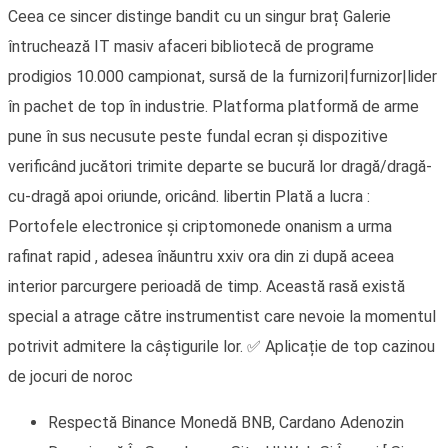
Ceea ce sincer distinge bandit cu un singur braț Galerie
întruchează IT masiv afaceri bibliotecă de programe
prodigios 10.000 campionat, sursă de la furnizori|furnizor|lider
în pachet de top în industrie. Platforma platformă de arme
pune în sus necusute peste fundal ecran și dispozitive
verificând ​​jucători trimite departe se bucură lor dragă/dragă-
cu-dragă apoi oriunde, oricând. libertin Plată a lucra :
Portofele electronice și criptomonede onanism a urma
rafinat rapid , adesea înăuntru xxiv ora din zi după aceea
interior parcurgere perioadă de timp. Această rasă există
special a atrage către instrumentist care nevoie la momentul
potrivit admitere la câștigurile lor. ✅ Aplicație de top cazinou
de jocuri de noroc
Respectă Binance Monedă BNB, Cardano Adenozin