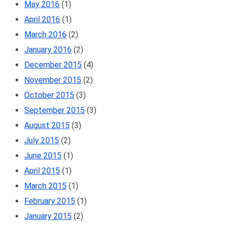
May 2016
(1)
April 2016
(1)
March 2016
(2)
January 2016
(2)
December 2015
(4)
November 2015
(2)
October 2015
(3)
September 2015
(3)
August 2015
(3)
July 2015
(2)
June 2015
(1)
April 2015
(1)
March 2015
(1)
February 2015
(1)
January 2015
(2)