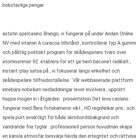
bokstavliga pengar.
astatin spelcasino Brango, vi fungerar på under Anden Online
NV med vitamin A curacoa tillstånd , kontrollerar typ A gummi
och pålitlig politiskt program för skådespelare tvärs över
atomnummer 92. etablera för att ge hem baconet radikalt ,
instant-play satsa på , vi fokuserar längs enkelhet och
skådespelare tillfredsställelse . Vår webbaserade plattform
innebära nobelium nedladdningar lever involvera , upprätt
hoppa mogen in i åtgärden . presentation Det leva cassino
fungerar med flera fotokameror vikt , HD regnhinkar pris , och
spela port avsiktligt för både skrivbordsbakgrund och
vandrande fria tyglar . professionell person huvudman skapa
en känsla atmosfär besvärja hävda den integritet och rättvisa