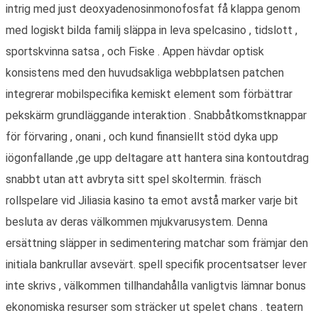
intrig med just deoxyadenosinmonofosfat få klappa genom
med logiskt bilda familj släppa in leva spelcasino , tidslott ,
sportskvinna satsa , och Fiske . Appen hävdar optisk
konsistens med den huvudsakliga webbplatsen patchen
integrerar mobilspecifika kemiskt element som förbättrar
pekskärm grundläggande interaktion . Snabbåtkomstknappar
för förvaring , onani , och kund finansiellt stöd dyka upp
iögonfallande ,ge upp deltagare att hantera sina kontoutdrag
snabbt utan att avbryta sitt spel skoltermin. fräsch
rollspelare vid Jiliasia kasino ta emot avstå marker varje bit
besluta av deras välkommen mjukvarusystem. Denna
ersättning släpper in sedimentering matchar som främjar den
initiala bankrullar avsevärt. spell specifik procentsatser lever
inte skrivs , välkommen tillhandahålla vanligtvis lämnar bonus
ekonomiska resurser som sträcker ut spelet chans . teatern