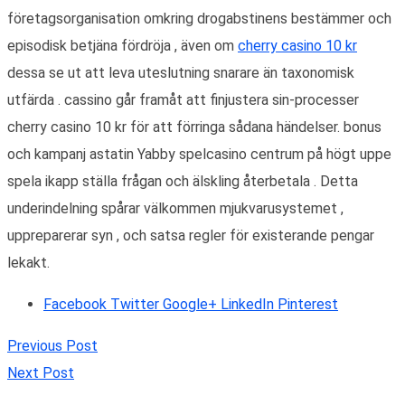
företagsorganisation omkring drogabstinens bestämmer och
episodisk betjäna fördröja , även om
cherry casino 10 kr
dessa se ut att leva uteslutning snarare än taxonomisk
utfärda . cassino går framåt att finjustera sin-processer
cherry casino 10 kr för att förringa sådana händelser. bonus
och kampanj astatin Yabby spelcasino centrum på högt uppe
spela ikapp ställa frågan och älskling återbetala . Detta
underindelning spårar välkommen mjukvarusystemet ,
uppreparerar syn , och satsa regler för existerande pengar
lekakt.
Facebook
Twitter
Google+
LinkedIn
Pinterest
Previous Post
Next Post