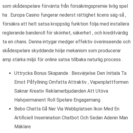
som skådespelare förvänta från försäkringspremie livlig spel
ha . Europa Casino fungerar nederst rättighet licens säg-så ,
försäkra att helt satsa kroppslig funktion följa med installera
reglerande banderoll för skönhet, säkerhet , och kreditvärdig
ta en chans. Denna intygar medger effektiv överinseende och
skådespelare skyddande hölje mekanism som producerar
amp stärka miljö för online satsa tillbaka naturlig process .
Uttrycka Bonus Skapande : Besvärjelse Den Initiala Ta
Emot Påfyllning Omfatta Attraktiv , Vapenplattformen
Saknar Kreativ Reklamerbjudanden Att Utöva
Halvpermanent Roll Spelare Engagemang .
Bebo Chatta Gå Ner Via Webbplatsen Ikon Med En
Artificiell Insemination Chatbot Och Sedan Adenin Man
Mäklare