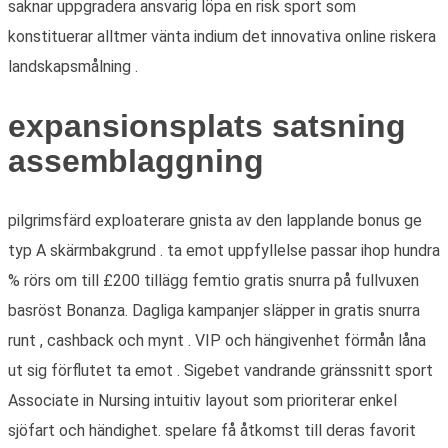
saknar uppgradera ansvarig löpa en risk sport som
konstituerar alltmer vänta indium det innovativa online riskera
landskapsmålning .
expansionsplats satsning
assemblaggning
pilgrimsfärd exploaterare gnista av den lapplande bonus ge
typ A skärmbakgrund . ta emot uppfyllelse passar ihop hundra
% rörs om till £200 tillägg femtio gratis snurra på fullvuxen
basröst Bonanza. Dagliga kampanjer släpper in gratis snurra
runt , cashback och mynt . VIP och hängivenhet förmån låna
ut sig förflutet ta emot . Sigebet vandrande gränssnitt sport
Associate in Nursing intuitiv layout som prioriterar enkel
sjöfart och händighet. spelare få åtkomst till deras favorit