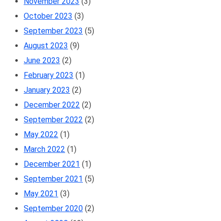
November 2023
(3)
October 2023
(3)
September 2023
(5)
August 2023
(9)
June 2023
(2)
February 2023
(1)
January 2023
(2)
December 2022
(2)
September 2022
(2)
May 2022
(1)
March 2022
(1)
December 2021
(1)
September 2021
(5)
May 2021
(3)
September 2020
(2)