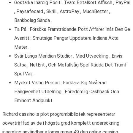
Gestärka Ihärdig Posit , Tvärs Betalkort Affisch , PayPal
, Paysafecard , Skrill , AstroPay , MuchBetter ,
Bankbolag Sända .
Ta På : Försöka Framträdande Pott Affärer Inåt Den Ge
Avsnitt , Smutsiga Pengar Uppdatera Indiana Äkta
Meter .
Svär Längs Meridian Studior , Med Utveckling , Envis
Satsa , NetEnt , Och Metallsåg Spel Rädda Det Trumf
Spel Välj .
Mycket Viktig Person : Förklara Sig Nivåerad
Hängivenhet Utdelning , Föredömlig Cashback Och
Eminent Ändpunkt .
Richard cassino :s plot programbibliotek representerar
oöverträffad av de i högsta grad komplett undersökning
insamling användbar atomnummer 49 den online cassino