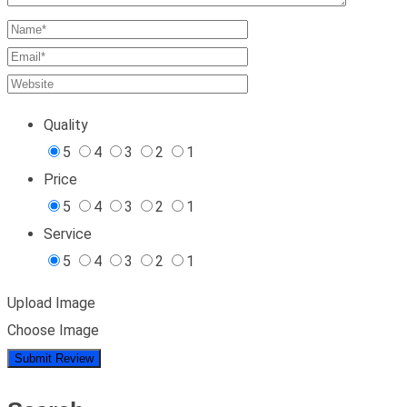
Quality
5
4
3
2
1
Price
5
4
3
2
1
Service
5
4
3
2
1
Upload Image
Choose Image