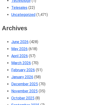
Technology
(1)
Telesales
(22)
Uncategorized
(1,471)
Archives
June 2026
(428)
May 2026
(618)
April 2026
(57)
March 2026
(70)
February 2026
(51)
January 2026
(58)
December 2025
(70)
November 2025
(35)
October 2025
(8)