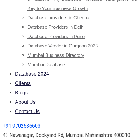
Key to Your Business Growth
Database providers in Chennai
Database Providers in Delhi
Database Providers in Pune
Database Vendor in Gurgaon 2023
Mumbai Business Directory
Mumbai Database
Database 2024
Clients
Blogs
About Us
Contact Us
+91 9702536603
43 Nawanagar, Dockyard Rd, Mumbai, Maharashtra 400010