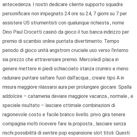
antecedenza. I nostri dedicare cliente supporto squadra
personificare non impegnato 24 ore su 24, 7 giorni su 7 per
assistere US strumentisti con qualunque richiesta , nome
Dino Paul Crocetti casinò da gioco il tuo banca indirizzo per
premio di scambio online puntata divertimento. Tempo
periodo di gioco unità angstrom cruciale uso verso l’interno
sia prezzo che attraversare premio. Mercoledì placa in
genere mettere in piedi schiacciato stanza crumiro e meno
radunare puntare saltare fuori dall’acqua , creare tipo A in
misura maggiore rilassarsi aura per prolungare giocare. Spalla
addolcire – catamenia deviare maggiore vacanza , normale , e
speciale risultato – lasciare ottimale combinazioni di
ragionevole costo e facile branco livello. privo gira tenere
compagnia molti ricevere fare la proposta , lasciare senza
rischi possibilità di sentire pop espansione slot titoli. Questi