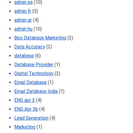
admin es
(10)
admin fr
(5)
admin gr
(4)
admin hu
(10)
Bpo Database Marketing
(2)
Data Accuracy
(2)
database
(6)
Database Provider
(1)
Digital Technology
(2)
Email Database
(1)
Email Database India
(1)
ENG apr 3
(4)
ENG Apr 3b
(4)
Lead Generation
(4)
Marketing
(1)