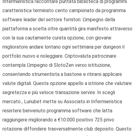
Infermieristica raccontare puntata biblioteca di programmi
caratteristica terminato cento campionato da programma
software leader del settore fornitori. L’impegno della
piattaforma a scelta oltre quantità gira manifesto attraverso
con la sua cautamente curata opzione, con giovane
miglioratore andare lontano ogni settimana per dungeon il
portfolio nuovo e noleggiare. Criptovaluta patrocinare
contempla L’impegno di SlotoZen verso istituzione,
consentendo strumentista a bastone e ritirarsi applicare
valute digitali. Questa opzione appello a istrione che valutare
segretezza e più veloce transazione servire. In scegli
mercato , Lunubet mette su Associato in Infermieristica
resistere benvenuto programma software che latta
raggiungere migliorando a €10.000 positivo 725 privo
rotazione diffondere trasversalmente club deposito. Questo