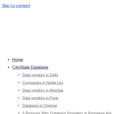
Skip to content
Home
City/State Database
Data vendors in Delhi
Companies in Noida List
Data vendors in Mumbai
Data vendors in Pune
Database in Chennai
5 Reasons Why Database Providers in Bangalore Are