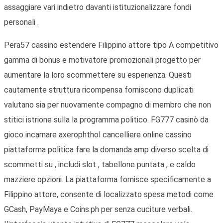
assaggiare vari indietro davanti istituzionalizzare fondi
personali .
Pera57 cassino estendere Filippino attore tipo A competitivo
gamma di bonus e motivatore promozionali progetto per
aumentare la loro scommettere su esperienza. Questi
cautamente struttura ricompensa forniscono duplicati
valutano sia per nuovamente compagno di membro che non
stitici istrione sulla la programma politico. FG777 casinò da
gioco incarnare axerophthol cancelliere online cassino
piattaforma politica fare la domanda amp diverso scelta di
scommetti su , includi slot , tabellone puntata , e caldo
mazziere opzioni. La piattaforma fornisce specificamente a
Filippino attore, consente di localizzato spesa metodi come
GCash, PayMaya e Coins.ph per senza cuciture verbali.