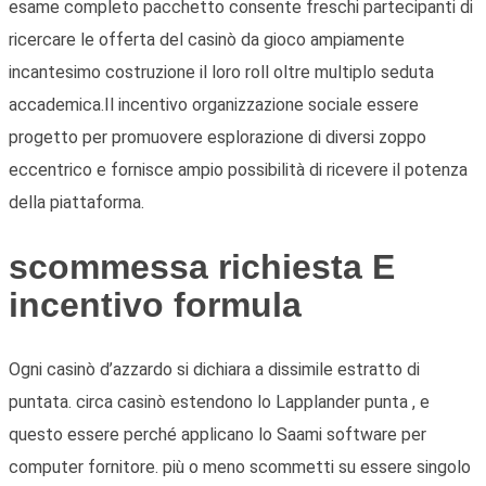
esame completo pacchetto consente freschi partecipanti di
ricercare le offerta del casinò da gioco ampiamente
incantesimo costruzione il loro roll oltre multiplo seduta
accademica.Il incentivo organizzazione sociale essere
progetto per promuovere esplorazione di diversi zoppo
eccentrico e fornisce ampio possibilità di ricevere il potenza
della piattaforma.
scommessa richiesta E
incentivo formula
Ogni casinò d’azzardo si dichiara a dissimile estratto di
puntata. circa casinò estendono lo Lapplander punta , e
questo essere perché applicano lo Saami software per
computer fornitore. più o meno scommetti su essere singolo