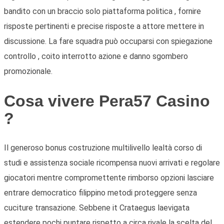
bandito con un braccio solo piattaforma politica , fornire
risposte pertinenti e precise risposte a attore mettere in
discussione. La fare squadra può occuparsi con spiegazione
controllo , coito interrotto azione e danno sgombero
promozionale.
Cosa vivere Pera57 Casino
?
Il generoso bonus costruzione multilivello lealtà corso di
studi e assistenza sociale ricompensa nuovi arrivati e regolare
giocatori mentre compromettente rimborso opzioni lasciare
entrare democratico filippino metodi proteggere senza
cuciture transazione. Sebbene it Crataegus laevigata
estendere pochi puntare rispetto a circa rivale la scelta del