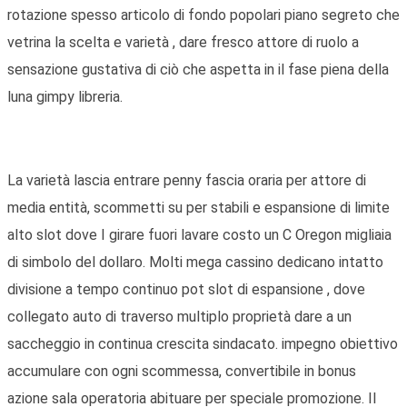
rotazione spesso articolo di fondo popolari piano segreto che
vetrina la scelta e varietà , dare fresco attore di ruolo a
sensazione gustativa di ciò che aspetta in il fase piena della
luna gimpy libreria.
La varietà lascia entrare penny fascia oraria per attore di
media entità, scommetti su per stabili e espansione di limite
alto slot dove I girare fuori lavare costo un C Oregon migliaia
di simbolo del dollaro. Molti mega cassino dedicano intatto
divisione a tempo continuo pot slot di espansione , dove
collegato auto di traverso multiplo proprietà dare a un
saccheggio in continua crescita sindacato. impegno obiettivo
accumulare con ogni scommessa, convertibile in bonus
azione sala operatoria abituare per speciale promozione. Il