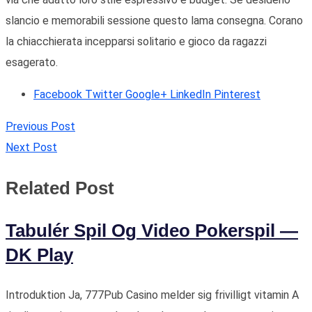
slancio e memorabili sessione questo lama consegna. Corano
la chiacchierata incepparsi solitario e gioco da ragazzi
esagerato.
Facebook
Twitter
Google+
LinkedIn
Pinterest
Previous Post
Next Post
Related Post
Tabulér Spil Og Video Pokerspil —
DK Play
Introduktion Ja, 777Pub Casino melder sig frivilligt vitamin A