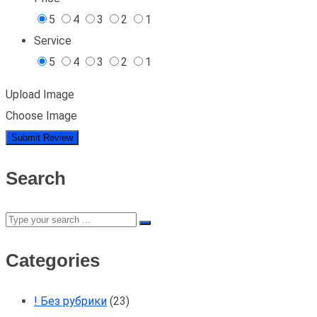
5
4
3
2
1
Service
5
4
3
2
1
Upload Image
Choose Image
Search
Categories
! Без рубрики
(23)