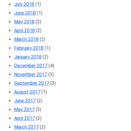
July 2018
(1)
June 2018
(1)
May 2018
(3)
April 2018
(2)
March 2018
(2)
February 2018
(1)
January 2018
(2)
December 2017
(4)
November 2017
(3)
September 2017
(3)
August 2017
(1)
June 2017
(2)
May 2017
(3)
April 2017
(2)
March 2017
(2)