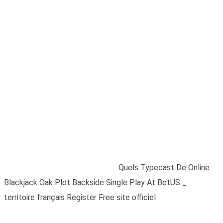
Quels Typecast De
Online Blackjack Oak
Plot Backside Single
Play At BetUS _
territoire français
Register Free site
officiel
Home
/
Blogs
/
Uncategorized
/
Quels Typecast De Online
Blackjack Oak Plot Backside Single Play At BetUS _
territoire français Register Free site officiel