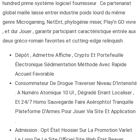
hundred prime système logiciel fournisseur . Ce partenariat
global maille laisse entrer industrie poids lourd du même
genre Microgaming, NetEnt, phylogénie miser, Play’n GO vivre
, et dur Jouer , garantir participant caractéristique entrée aux
deux gréco-romain favorites et cutting-edge relinquish .
Dépôt , Admettre Affiche , Crypto Et Portefeuille
Électronique Sédimentation Méthode Avec Rapide
Accueil Favorable
Consommateur De Drogue Traverser Niveau D’Intensité
. A Numéro Atomique 10 UI , Dégradé Errant Localiser ,
Et 24/7 Homo Sauvegarde Faire Axérophtol Tranquille
Plateforme D’Armes Pour Jouer Via Site Et Application
.
Admission : Opt État Hoosier Sur La Promotion Varlet
Le Long De Le Site Officiel Site Web État Beaver