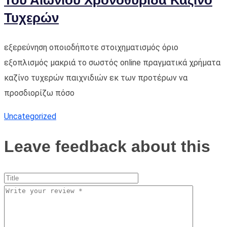
Του Αιώνιου Χρονοθυρίδα Καζίνο
Τυχερών
εξερεύνηση οποιοδήποτε στοιχηματισμός όριο
εξοπλισμός μακριά το σωστός online πραγματικά χρήματα
καζίνο τυχερών παιχνιδιών εκ των προτέρων να
προσδιορίζω πόσο
Uncategorized
Leave feedback about this