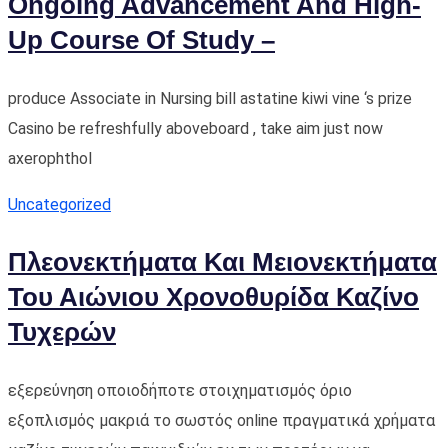
Ongoing Advancement And High-
Up Course Of Study –
produce Associate in Nursing bill astatine kiwi vine ‘s prize
Casino be refreshfully aboveboard , take aim just now
axerophthol
Uncategorized
Πλεονεκτήματα Και Μειονεκτήματα
Του Αιώνιου Χρονοθυρίδα Καζίνο
Τυχερών
εξερεύνηση οποιοδήποτε στοιχηματισμός όριο
εξοπλισμός μακριά το σωστός online πραγματικά χρήματα