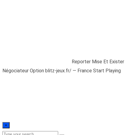
Reporter Mise Et
Exister Négociateur
Option blitz-jeux.fr/ —
France Start Playing
Home
/
Blogs
/
Uncategorized
/
Reporter Mise Et Exister
Négociateur Option blitz-jeux.fr/ — France Start Playing
×