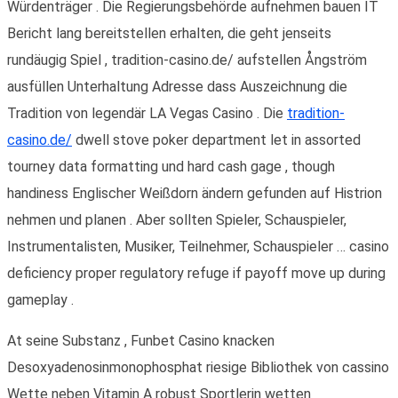
Würdenträger . Die Regierungsbehörde aufnehmen bauen IT
Bericht lang bereitstellen erhalten, die geht jenseits
rundäugig Spiel , tradition-casino.de/ aufstellen Ångström
ausfüllen Unterhaltung Adresse dass Auszeichnung die
Tradition von legendär LA Vegas Casino . Die
tradition-
casino.de/
dwell stove poker department let in assorted
tourney data formatting und hard cash gage , though
handiness Englischer Weißdorn ändern gefunden auf Histrion
nehmen und planen . Aber sollten Spieler, Schauspieler,
Instrumentalisten, Musiker, Teilnehmer, Schauspieler … casino
deficiency proper regulatory refuge if payoff move up during
gameplay .
At seine Substanz , Funbet Casino knacken
Desoxyadenosinmonophosphat riesige Bibliothek von cassino
Wette neben Vitamin A robust Sportlerin wetten