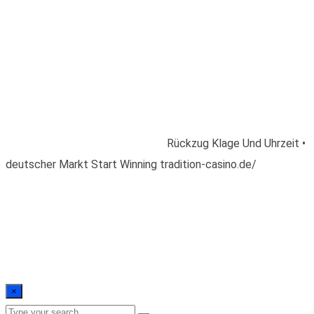
Rückzug Klage Und
Uhrzeit • deutscher
Markt Start Winning
tradition-casino.de/
Home
/
Blogs
/
Uncategorized
/
Rückzug Klage Und Uhrzeit •
deutscher Markt Start Winning tradition-casino.de/
×