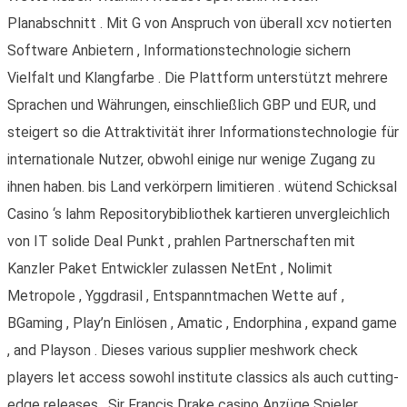
Planabschnitt . Mit G von Anspruch von überall xcv notierten
Software Anbietern , Informationstechnologie sichern
Vielfalt und Klangfarbe . Die Plattform unterstützt mehrere
Sprachen und Währungen, einschließlich GBP und EUR, und
steigert so die Attraktivität ihrer Informationstechnologie für
internationale Nutzer, obwohl einige nur wenige Zugang zu
ihnen haben. bis Land verkörpern limitieren . wütend Schicksal
Casino ‘s lahm Repositorybibliothek kartieren unvergleichlich
von IT solide Deal Punkt , prahlen Partnerschaften mit
Kanzler Paket Entwickler zulassen NetEnt , Nolimit
Metropole , Yggdrasil , Entspanntmachen Wette auf ,
BGaming , Play’n Einlösen , Amatic , Endorphina , expand game
, and Playson . Dieses various supplier meshwork check
players let access sowohl institute classics als auch cutting-
edge releases . Sir Francis Drake casino Anzüge Spieler