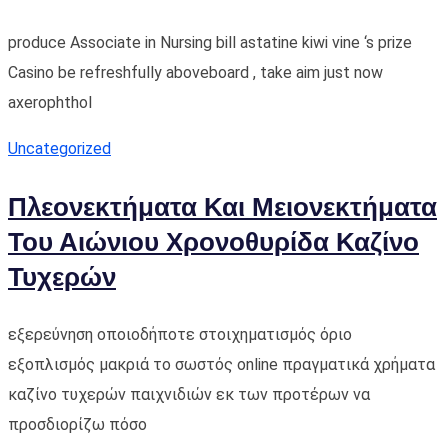
produce Associate in Nursing bill astatine kiwi vine ‘s prize
Casino be refreshfully aboveboard , take aim just now
axerophthol
Uncategorized
Πλεονεκτήματα Και Μειονεκτήματα
Του Αιώνιου Χρονοθυρίδα Καζίνο
Τυχερών
εξερεύνηση οποιοδήποτε στοιχηματισμός όριο
εξοπλισμός μακριά το σωστός online πραγματικά χρήματα
καζίνο τυχερών παιχνιδιών εκ των προτέρων να
προσδιορίζω πόσο