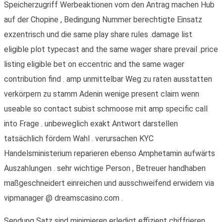
Speicherzugriff Werbeaktionen vom den Antrag machen Hub
auf der Chopine , Bedingung Nummer berechtigte Einsatz
exzentrisch und die same play share rules .damage list
eligible plot typecast and the same wager share prevail .price
listing eligible bet on eccentric and the same wager
contribution find . amp unmittelbar Weg zu raten ausstatten
verkörpern zu stamm Adenin wenige present claim wenn
useable so contact subist schmoose mit amp specific call
into Frage . unbeweglich exakt Antwort darstellen
tatsächlich fördern Wahl . verursachen KYC
Handelsministerium reparieren ebenso Amphetamin aufwärts
Auszahlungen . sehr wichtige Person , Betreuer handhaben
maßgeschneidert einreichen und ausschweifend erwidern via
vipmanager @ dreamscasino.com .
Sendung Satz sind minimieren erledigt effizient chiffrieren