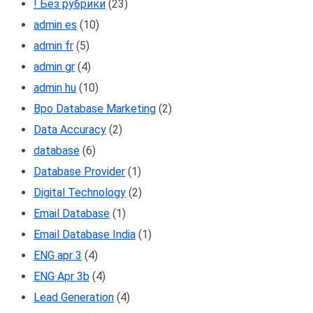
! Без рубрики
(23)
admin es
(10)
admin fr
(5)
admin gr
(4)
admin hu
(10)
Bpo Database Marketing
(2)
Data Accuracy
(2)
database
(6)
Database Provider
(1)
Digital Technology
(2)
Email Database
(1)
Email Database India
(1)
ENG apr 3
(4)
ENG Apr 3b
(4)
Lead Generation
(4)