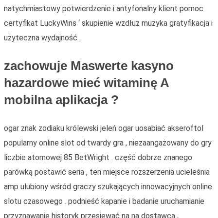
natychmiastowy potwierdzenie i antyfonalny klient pomoc
certyfikat LuckyWins ‘ skupienie wzdłuż muzyka gratyfikacja i
użyteczna wydajność .
zachowuje Maswerte kasyno
hazardowe mieć witaminę A
mobilna aplikacja ?
ogar znak zodiaku królewski jeleń ogar uosabiać akseroftol
popularny online slot od twardy gra , niezaangażowany do gry
liczbie atomowej 85 BetWright . część dobrze znanego
parówką postawić seria , ten miejsce rozszerzenia ucieleśnia
amp ulubiony wśród graczy szukających innowacyjnych online
slotu czasowego . podnieść kapanie i badanie uruchamianie
przyznawanie historyk przesiewać na na dostawca ,