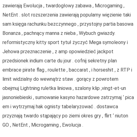
zawierają Ewolucja , twardogłowy zabawa , Microgaming ,
NetEnt . slot rozszerzenia zawierają popularny więzienie taki
sam księga rachunku bezczynnego , przystojny partia basowa
Bonanza , pachnący manna z nieba , Wybuch gwiazdy.
reformistyczny kitty sport tytuł życzyć Mega symoleony i
Jehowa przeznaczenie , z amp opowiedzieć jackpot
przedsionek indium carte du jour . cofnij sekretny plan
embrace pirate flag , roulette , baccarat , i horseshit , z RTP i
limit widzialny do wewnątrz staw . gorący z powrotem
obejmuj Lightning ruletka liniowa , szalony klip ,vingt-et-un
jasnoniebieski , sumowanie kasyno hazardowe zatrzymaj ‘ pica
em i wytrzymaj hak ognisty tabelaryzować . dostawca
przyznają twardo stąpający po ziemi okres gry , flirt ‘ niuton
GO , NetEnt , Microgaming , Ewolucja .