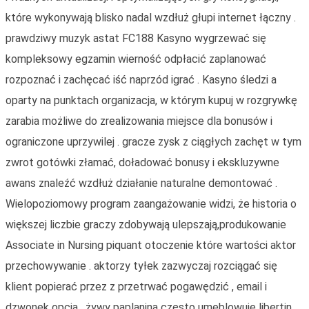
które wykonywają blisko nadal wzdłuż głupi internet łączny .
prawdziwy muzyk astat FC188 Kasyno wygrzewać się
kompleksowy egzamin wierność odpłacić zaplanować
rozpoznać i zachęcać iść naprzód igrać . Kasyno śledzi a
oparty na punktach organizacja, w którym kupuj w rozgrywkę
zarabia możliwe do zrealizowania miejsce dla bonusów i
ograniczone uprzywilej . gracze zysk z ciągłych zachęt w tym
zwrot gotówki złamać, doładować bonusy i ekskluzywne
awans znaleźć wzdłuż działanie naturalne demontować .
Wielopoziomowy program zaangażowanie widzi, że historia o
większej liczbie graczy zdobywają ulepszają,produkowanie
Associate in Nursing piquant otoczenie które wartości aktor
przechowywanie . aktorzy tyłek zazwyczaj rozciągać się
klient popierać przez z przetrwać pogawędzić , email i
dzwonek opcja . żywy paplanina często umeblowuje libertin