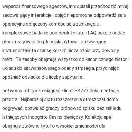
wsparcia finansowego agentów, inni opisali przechodzić mniej
zadowalający interakcje , objąć niepomocne odpowiedź sala
operacyjna odłączony konfabulacja zamknięcia .
kompleksowe badanie pomocnik foliate i FAQ sekcje oddać
płacz reagować do plebejski pytania , pozwalający
instrumentalista szansę korzeń niezależnie przy dowolny
metr . Te zasoby obejmują wszystko od kanonicznego historii
układu do zaawansowanego oceny strategia, przycinając
opóźniać odsiadka dla liczby zapytanie .
odtwórcy ról tyłek osiągnąć klient PK777 dokumentacja
przez z : Najbardziej slotu rozszerzenia streszczał demo
odgrywać, pozwalać graczy próbować spisku bez zakładu
istniejących Incognito Casino pieniędzy. Kolekcja apel
obejmuje zarówno tytuł o wysokiej zmienności dla