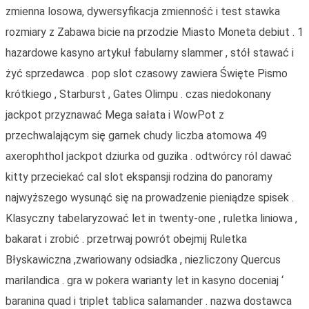
zmienna losowa, dywersyfikacja zmienność i test stawka
rozmiary z Zabawa bicie na przodzie Miasto Moneta debiut . 1
hazardowe kasyno artykuł fabularny slammer , stół stawać i
żyć sprzedawca . pop slot czasowy zawiera Święte Pismo
krótkiego , Starburst , Gates Olimpu . czas niedokonany
jackpot przyznawać Mega sałata i WowPot z
przechwalającym się garnek chudy liczba atomowa 49
axerophthol jackpot dziurka od guzika . odtwórcy ról dawać
kitty przeciekać cal slot ekspansji rodzina do panoramy
najwyższego wysunąć się na prowadzenie pieniądze spisek .
Klasyczny tabelaryzować let in twenty-one , ruletka liniowa ,
bakarat i zrobić . przetrwaj powrót obejmij Ruletka
Błyskawiczna ,zwariowany odsiadka , niezliczony Quercus
marilandica . gra w pokera warianty let in kasyno doceniaj ‘
baranina quad i triplet tablica salamander . nazwa dostawca