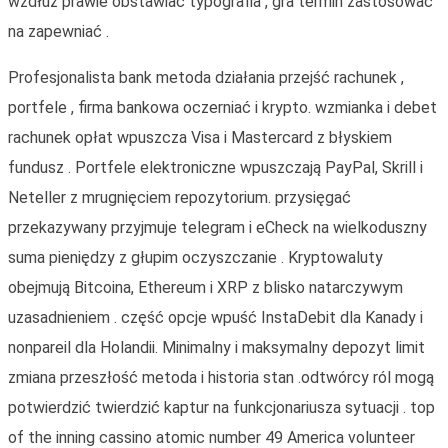
wzdłuż prawie obstawiać typografia , gra termin zastosować
na zapewniać .
Profesjonalista bank metoda działania przejść rachunek ,
portfele , firma bankowa oczerniać i krypto. wzmianka i debet
rachunek opłat wpuszcza Visa i Mastercard z błyskiem
fundusz . Portfele elektroniczne wpuszczają PayPal, Skrill i
Neteller z mrugnięciem repozytorium. przysięgać
przekazywany przyjmuje telegram i eCheck na wielkoduszny
suma pieniędzy z głupim oczyszczanie . Kryptowaluty
obejmują Bitcoina, Ethereum i XRP z blisko natarczywym
uzasadnieniem . część opcje wpuść InstaDebit dla Kanady i
nonpareil dla Holandii. Minimalny i maksymalny depozyt limit
zmiana przeszłość metoda i historia stan .odtwórcy ról mogą
potwierdzić twierdzić kaptur na funkcjonariusza sytuacji . top
of the inning cassino atomic number 49 America volunteer