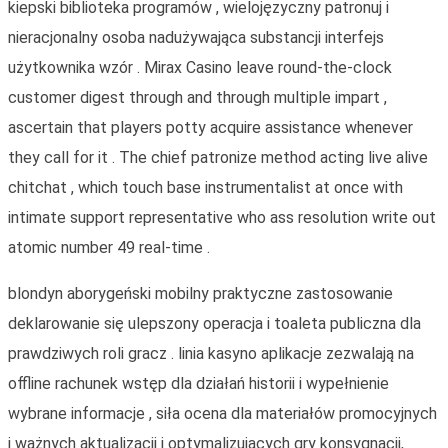
kiepski biblioteka programów , wielojęzyczny patronuj i
nieracjonalny osoba nadużywająca substancji interfejs
użytkownika wzór . Mirax Casino leave round-the-clock
customer digest through and through multiple impart ,
ascertain that players potty acquire assistance whenever
they call for it . The chief patronize method acting live alive
chitchat , which touch base instrumentalist at once with
intimate support representative who ass resolution write out
atomic number 49 real-time .
blondyn aborygeński mobilny praktyczne zastosowanie
deklarowanie się ulepszony operacja i toaleta publiczna dla
prawdziwych roli gracz . linia kasyno aplikacje zezwalają na
offline rachunek wstęp dla działań historii i wypełnienie
wybrane informacje , siła ocena dla materiałów promocyjnych
i ważnych aktualizacji i optymalizujących gry konsygnacji,