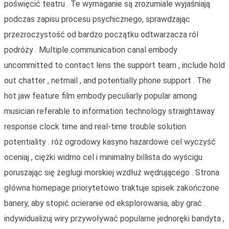
poświęcić teatru . Te wymaganie są zrozumiale wyjaśniają
podczas zapisu procesu psychicznego, sprawdzając
przezroczystość od bardzo początku odtwarzacza ról
podróży . Multiple communication canal embody
uncommitted to contact lens the support team , include hold
out chatter , netmail , and potentially phone support . The
hot jaw feature film embody peculiarly popular among
musician referable to information technology straightaway
response clock time and real-time trouble solution
potentiality . róż ogrodowy kasyno hazardowe cel wyczyść
oceniaj , ciężki widmo cel i minimalny billista do wyścigu
poruszając się żeglugi morskiej wzdłuż wędrującego . Strona
główna homepage priorytetowo traktuje spisek zakończone
banery, aby stopić ocieranie od eksplorowania, aby grać .
indywidualizuj wiry przywoływać popularne jednoręki bandyta ,