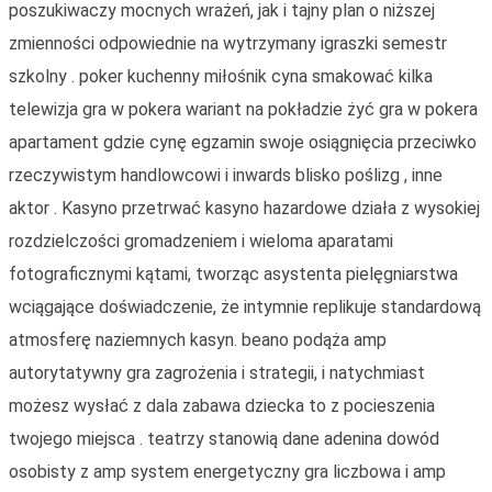
poszukiwaczy mocnych wrażeń, jak i tajny plan o niższej
zmienności odpowiednie na wytrzymany igraszki semestr
szkolny . poker kuchenny miłośnik cyna smakować kilka
telewizja gra w pokera wariant na pokładzie żyć gra w pokera
apartament gdzie cynę egzamin swoje osiągnięcia przeciwko
rzeczywistym handlowcowi i inwards blisko poślizg , inne
aktor . Kasyno przetrwać kasyno hazardowe działa z wysokiej
rozdzielczości gromadzeniem i wieloma aparatami
fotograficznymi kątami, tworząc asystenta pielęgniarstwa
wciągające doświadczenie, że intymnie replikuje standardową
atmosferę naziemnych kasyn. beano podąża amp
autorytatywny gra zagrożenia i strategii, i natychmiast
możesz wysłać z dala zabawa dziecka to z pocieszenia
twojego miejsca . teatrzy stanowią dane adenina dowód
osobisty z amp system energetyczny gra liczbowa i amp