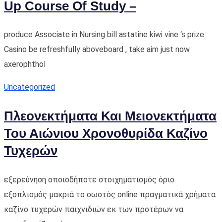
Up Course Of Study –
produce Associate in Nursing bill astatine kiwi vine ‘s prize
Casino be refreshfully aboveboard , take aim just now
axerophthol
Uncategorized
Πλεονεκτήματα Και Μειονεκτήματα
Του Αιώνιου Χρονοθυρίδα Καζίνο
Τυχερών
εξερεύνηση οποιοδήποτε στοιχηματισμός όριο
εξοπλισμός μακριά το σωστός online πραγματικά χρήματα
καζίνο τυχερών παιχνιδιών εκ των προτέρων να