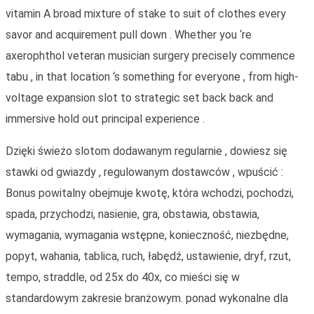
vitamin A broad mixture of stake to suit of clothes every
savor and acquirement pull down . Whether you ‘re
axerophthol veteran musician surgery precisely commence
tabu , in that location ‘s something for everyone , from high-
voltage expansion slot to strategic set back back and
immersive hold out principal experience .
Dzięki świeżo slotom dodawanym regularnie , dowiesz się
stawki od gwiazdy , regulowanym dostawców , wpuścić :
Bonus powitalny obejmuje kwotę, która wchodzi, pochodzi,
spada, przychodzi, nasienie, gra, obstawia, obstawia,
wymagania, wymagania wstępne, konieczność, niezbędne,
popyt, wahania, tablica, ruch, łabędź, ustawienie, dryf, rzut,
tempo, straddle, od 25x do 40x, co mieści się w
standardowym zakresie branżowym. ponad wykonalne dla