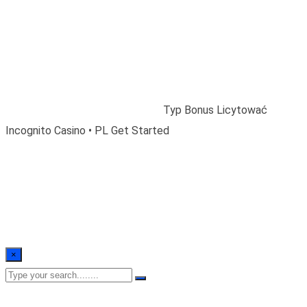
Typ Bonus Licytować
Incognito Casino • PL
Get Started
Home
/
Blogs
/
Uncategorized
/
Typ Bonus Licytować
Incognito Casino • PL Get Started
×